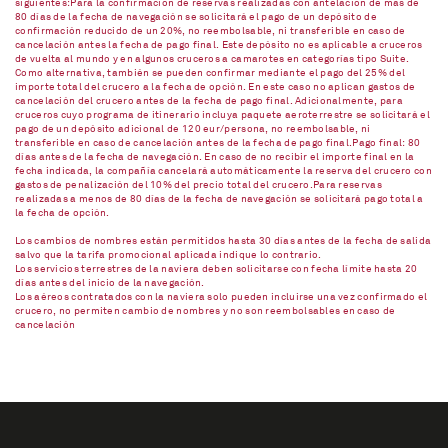
siguientes:Para la confirmación de reservas realizadas con antelación de mas de
80 días de la fecha de navegación se solicitará el pago de un depósito de
confirmación reducido de un 20%, no reembolsable, ni transferible en caso de
cancelación antes la fecha de pago final. Este depósito no es aplicable a cruceros
de vuelta al mundo y en algunos cruceros a camarotes en categorías tipo Suite.
Como alternativa, también se pueden confirmar mediante el pago del 25% del
importe total del crucero a la fecha de opción. En este caso no aplican gastos de
cancelación del crucero antes de la fecha de pago final. Adicionalmente, para
cruceros cuyo programa de itinerario incluya paquete aeroterrestre se solicitará el
pago de un depósito adicional de 120 eur/persona, no reembolsable, ni
transferible en caso de cancelación antes de la fecha de pago final.Pago final: 80
días antes de la fecha de navegación. En caso de no recibir el importe final en la
fecha indicada, la compañía cancelará automáticamente la reserva del crucero con
gastos de penalización del 10% del precio total del crucero.Para reservas
realizadas a menos de 80 días de la fecha de navegación se solicitará pago total a
la fecha de opción.
Los cambios de nombres están permitidos hasta 30 días antes de la fecha de salida
salvo que la tarifa promocional aplicada indique lo contrario.
Los servicios terrestres de la naviera deben solicitarse con fecha límite hasta 20
días antes del inicio de la navegación.
Los aéreos contratados con la naviera solo pueden incluirse una vez confirmado el
crucero, no permiten cambio de nombres y no son reembolsables en caso de
cancelación