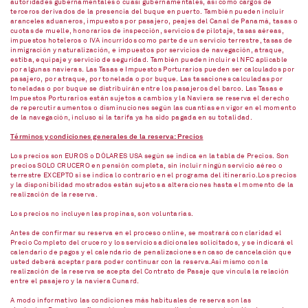
autoridades gubernamentales o cuasi gubernamentales, así como cargos de
terceros derivados de la presencia del buque en puerto. También pueden incluir
aranceles aduaneros, impuestos por pasajero, peajes del Canal de Panamá, tasas o
cuotas de muelle, honorarios de inspección, servicios de pilotaje, tasas aéreas,
impuestos hoteleros o IVA incurridos como parte de un servicio terrestre, tasas de
inmigración y naturalización, e impuestos por servicios de navegación, atraque,
estiba, equipaje y servicio de seguridad. También pueden incluir el NFC aplicable
por algunas navieras. Las Tasas e Impuestos Porturarios pueden ser calculados por
pasajero, por atraque, por tonelada o por buque. Las tasaciones calculadas por
toneladas o por buque se distribuirán entre los pasajeros del barco. Las Tasas e
Impuestos Porturarios están sujetos a cambios y la Naviera se reserva el derecho
de repercutir aumentos o disminuciones según las cuantías en vigor en el momento
de la navegación, incluso si la tarifa ya ha sido pagada en su totalidad.
Términos y condiciones generales de la reserva: Precios
Los precios son EUROS o DÓLARES USA según se indica en la tabla de Precios. Son
precios SOLO CRUCERO en pensión completa, sin incluir ningún servicio aéreo o
terrestre EXCEPTO si se indica lo contrario en el programa del itinerario.Los precios
y la disponibilidad mostrados están sujetos a alteraciones hasta el momento de la
realización de la reserva.
Los precios no incluyen las propinas, son voluntarias.
Antes de confirmar su reserva en el proceso online, se mostrará con claridad el
Precio Completo del crucero y los servicios adicionales solicitados, y se indicará el
calendario de pagos y el calendario de penalizaciones en caso de cancelación que
usted deberá aceptar para poder continuar con la reserva.Así mismo con la
realización de la reserva se acepta del Contrato de Pasaje que vincula la relación
entre el pasajero y la naviera Cunard.
A modo informativo las condiciones más habituales de reserva son las