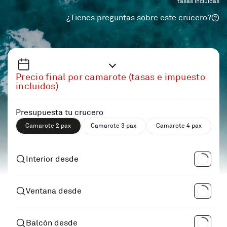
tasas incluidas
¿Tienes preguntas sobre este crucero?
Precio final por camarote (tasas e impuesto
incluidos)
Presupuesta tu crucero
Camarote 2 pax
Camarote 3 pax
Camarote 4 pax
Interior desde
Ventana desde
Balcón desde