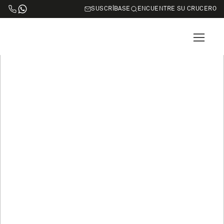
SUSCRÍBASE
ENCUENTRE SU CRUCERO