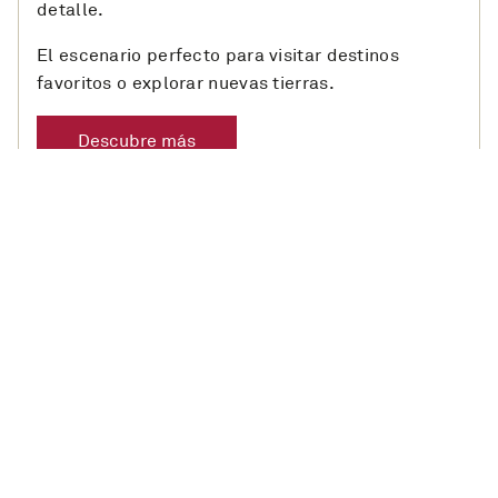
detalle.
El escenario perfecto para visitar destinos
favoritos o explorar nuevas tierras.
Descubre más
Servicio White Star
Un barco de Cunard se siente como otro mundo,
pero también es tan acogedor como un hogar.
Desde el primer saludo cuando embarcas hasta
la forma en que tu mayordomo de cabina te
saluda por tu nombre, creemos que un gran
servicio es cálido y sincero - no es formal ni
apresurado.