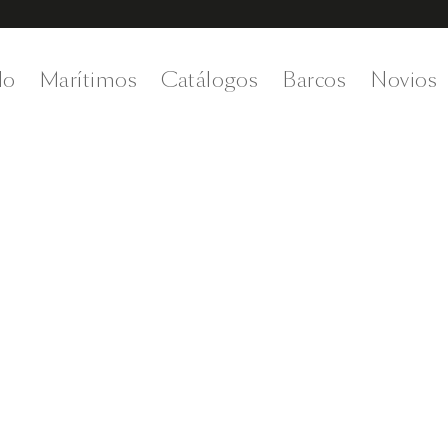
do
Marítimos
Catálogos
Barcos
Novios
 el Mediterrán
hampton