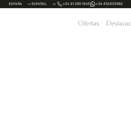
+34 912901845
+34 654503682
Ofertas
Destaca
Cruceros por
desde Sout