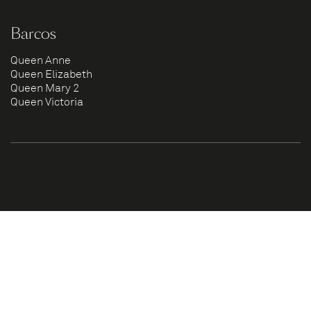
Barcos
Queen Anne
Queen Elizabeth
Queen Mary 2
Queen Victoria
El Diferencial de Cunard
Personajes Célebres en Cunard
Travesías Transatlánticas
Vuelta al Mundo 2026 Queen Mary 2
Vuelta al Mundo 2026 Queen Anne
Cruceros Temáticos