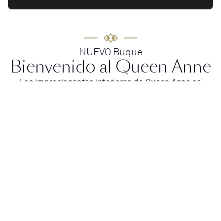
NUEVO Buque
Bienvenido al Queen Anne
Los impresionantes interiores de Queen Anne se
inspiran en nuestro pasado para definir una nueva
dirección de diseño para el futuro. Súbete a bordo
para descubrir un barco que es moderno, pero
atemporal. Un barco que ofrece experiencias
emocionantes y novedosas, en nuestros
emblemáticos espacios.
Siéntete inspirado por la mezcla de lo clásico y lo
contemporáneo. Disfruta de la libertad de hacer lo
que te apetezce. Con mejoras y una decoración
elegante, cada día el Queen Anne ofrece la
oportunidad de navegar por el mundo con un confort