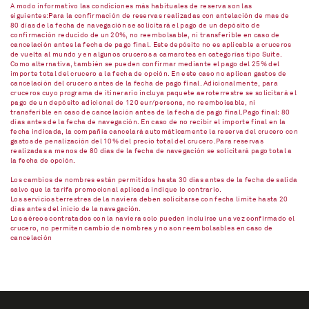
A modo informativo las condiciones más habituales de reserva son las
siguientes:Para la confirmación de reservas realizadas con antelación de mas de
80 días de la fecha de navegación se solicitará el pago de un depósito de
confirmación reducido de un 20%, no reembolsable, ni transferible en caso de
cancelación antes la fecha de pago final. Este depósito no es aplicable a cruceros
de vuelta al mundo y en algunos cruceros a camarotes en categorías tipo Suite.
Como alternativa, también se pueden confirmar mediante el pago del 25% del
importe total del crucero a la fecha de opción. En este caso no aplican gastos de
cancelación del crucero antes de la fecha de pago final. Adicionalmente, para
cruceros cuyo programa de itinerario incluya paquete aeroterrestre se solicitará el
pago de un depósito adicional de 120 eur/persona, no reembolsable, ni
transferible en caso de cancelación antes de la fecha de pago final.Pago final: 80
días antes de la fecha de navegación. En caso de no recibir el importe final en la
fecha indicada, la compañía cancelará automáticamente la reserva del crucero con
gastos de penalización del 10% del precio total del crucero.Para reservas
realizadas a menos de 80 días de la fecha de navegación se solicitará pago total a
la fecha de opción.
Los cambios de nombres están permitidos hasta 30 días antes de la fecha de salida
salvo que la tarifa promocional aplicada indique lo contrario.
Los servicios terrestres de la naviera deben solicitarse con fecha límite hasta 20
días antes del inicio de la navegación.
Los aéreos contratados con la naviera solo pueden incluirse una vez confirmado el
crucero, no permiten cambio de nombres y no son reembolsables en caso de
cancelación