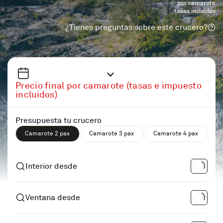
por camarote
tasas incluidas
¿Tienes preguntas sobre este crucero?
Precio final por camarote (tasas e impuesto
incluidos)
Presupuesta tu crucero
Camarote 2 pax
Camarote 3 pax
Camarote 4 pax
Interior desde
Ventana desde