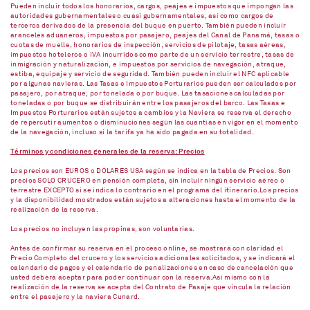
Pueden incluir todos los honorarios, cargos, peajes e impuestos que impongan las
autoridades gubernamentales o cuasi gubernamentales, así como cargos de
terceros derivados de la presencia del buque en puerto. También pueden incluir
aranceles aduaneros, impuestos por pasajero, peajes del Canal de Panamá, tasas o
cuotas de muelle, honorarios de inspección, servicios de pilotaje, tasas aéreas,
impuestos hoteleros o IVA incurridos como parte de un servicio terrestre, tasas de
inmigración y naturalización, e impuestos por servicios de navegación, atraque,
estiba, equipaje y servicio de seguridad. También pueden incluir el NFC aplicable
por algunas navieras. Las Tasas e Impuestos Porturarios pueden ser calculados por
pasajero, por atraque, por tonelada o por buque. Las tasaciones calculadas por
toneladas o por buque se distribuirán entre los pasajeros del barco. Las Tasas e
Impuestos Porturarios están sujetos a cambios y la Naviera se reserva el derecho
de repercutir aumentos o disminuciones según las cuantías en vigor en el momento
de la navegación, incluso si la tarifa ya ha sido pagada en su totalidad.
Términos y condiciones generales de la reserva: Precios
Los precios son EUROS o DÓLARES USA según se indica en la tabla de Precios. Son
precios SOLO CRUCERO en pensión completa, sin incluir ningún servicio aéreo o
terrestre EXCEPTO si se indica lo contrario en el programa del itinerario.Los precios
y la disponibilidad mostrados están sujetos a alteraciones hasta el momento de la
realización de la reserva.
Los precios no incluyen las propinas, son voluntarias.
Antes de confirmar su reserva en el proceso online, se mostrará con claridad el
Precio Completo del crucero y los servicios adicionales solicitados, y se indicará el
calendario de pagos y el calendario de penalizaciones en caso de cancelación que
usted deberá aceptar para poder continuar con la reserva.Así mismo con la
realización de la reserva se acepta del Contrato de Pasaje que vincula la relación
entre el pasajero y la naviera Cunard.