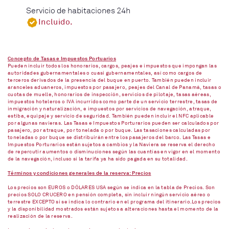
Servicio de habitaciones 24h
Incluido.
Concepto de Tasas e Impuestos Portuarios
Pueden incluir todos los honorarios, cargos, peajes e impuestos que impongan las
autoridades gubernamentales o cuasi gubernamentales, así como cargos de
terceros derivados de la presencia del buque en puerto. También pueden incluir
aranceles aduaneros, impuestos por pasajero, peajes del Canal de Panamá, tasas o
cuotas de muelle, honorarios de inspección, servicios de pilotaje, tasas aéreas,
impuestos hoteleros o IVA incurridos como parte de un servicio terrestre, tasas de
inmigración y naturalización, e impuestos por servicios de navegación, atraque,
estiba, equipaje y servicio de seguridad. También pueden incluir el NFC aplicable
por algunas navieras. Las Tasas e Impuestos Porturarios pueden ser calculados por
pasajero, por atraque, por tonelada o por buque. Las tasaciones calculadas por
toneladas o por buque se distribuirán entre los pasajeros del barco. Las Tasas e
Impuestos Porturarios están sujetos a cambios y la Naviera se reserva el derecho
de repercutir aumentos o disminuciones según las cuantías en vigor en el momento
de la navegación, incluso si la tarifa ya ha sido pagada en su totalidad.
Términos y condiciones generales de la reserva: Precios
Los precios son EUROS o DÓLARES USA según se indica en la tabla de Precios. Son
precios SOLO CRUCERO en pensión completa, sin incluir ningún servicio aéreo o
terrestre EXCEPTO si se indica lo contrario en el programa del itinerario.Los precios
y la disponibilidad mostrados están sujetos a alteraciones hasta el momento de la
realización de la reserva.