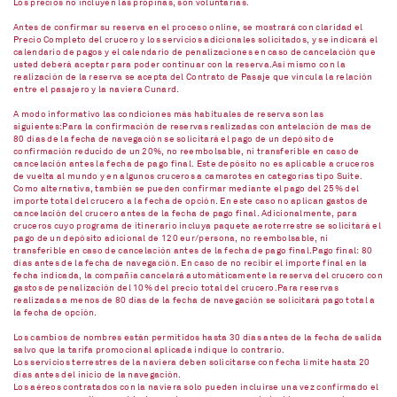
Los precios no incluyen las propinas, son voluntarias.
Antes de confirmar su reserva en el proceso online, se mostrará con claridad el
Precio Completo del crucero y los servicios adicionales solicitados, y se indicará el
calendario de pagos y el calendario de penalizaciones en caso de cancelación que
usted deberá aceptar para poder continuar con la reserva.Así mismo con la
realización de la reserva se acepta del Contrato de Pasaje que vincula la relación
entre el pasajero y la naviera Cunard.
A modo informativo las condiciones más habituales de reserva son las
siguientes:Para la confirmación de reservas realizadas con antelación de mas de
80 días de la fecha de navegación se solicitará el pago de un depósito de
confirmación reducido de un 20%, no reembolsable, ni transferible en caso de
cancelación antes la fecha de pago final. Este depósito no es aplicable a cruceros
de vuelta al mundo y en algunos cruceros a camarotes en categorías tipo Suite.
Como alternativa, también se pueden confirmar mediante el pago del 25% del
importe total del crucero a la fecha de opción. En este caso no aplican gastos de
cancelación del crucero antes de la fecha de pago final. Adicionalmente, para
cruceros cuyo programa de itinerario incluya paquete aeroterrestre se solicitará el
pago de un depósito adicional de 120 eur/persona, no reembolsable, ni
transferible en caso de cancelación antes de la fecha de pago final.Pago final: 80
días antes de la fecha de navegación. En caso de no recibir el importe final en la
fecha indicada, la compañía cancelará automáticamente la reserva del crucero con
gastos de penalización del 10% del precio total del crucero.Para reservas
realizadas a menos de 80 días de la fecha de navegación se solicitará pago total a
la fecha de opción.
Los cambios de nombres están permitidos hasta 30 días antes de la fecha de salida
salvo que la tarifa promocional aplicada indique lo contrario.
Los servicios terrestres de la naviera deben solicitarse con fecha límite hasta 20
días antes del inicio de la navegación.
Los aéreos contratados con la naviera solo pueden incluirse una vez confirmado el