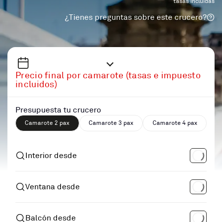
tasas incluidas
¿Tienes preguntas sobre este crucero?
Precio final por camarote (tasas e impuesto
incluidos)
Presupuesta tu crucero
Camarote 2 pax
Camarote 3 pax
Camarote 4 pax
Interior desde
Ventana desde
Balcón desde