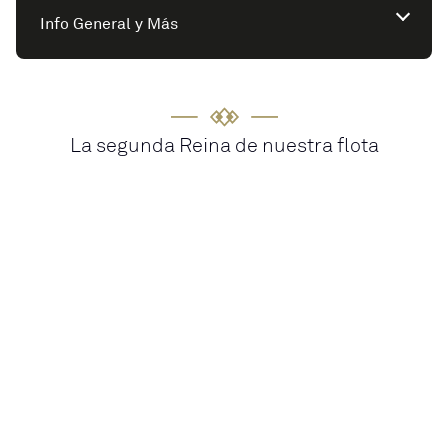
Info General y Más
La segunda Reina de nuestra flota
Bienvenido al Queen
Victoria
El Queen Victoria te cautivará con su encanto único,
donde la elegancia y sus características
excepcionales se combinan perfectamente con una
hospitalidad inigualable. Descubrirás una manera
extraordinaria de explorar el mundo. Desde el
momento en que subes a bordo, te sumerges en una
experiencia exclusiva. Disfruta del sol o contempla el
océano desde el luminoso Winter Garden, participa en
las fascinantes charlas de Cunard Insights o relájate