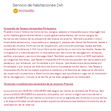
Servicio de habitaciones 24h
Incluido.
Concepto de Tasas e Impuestos Portuarios
Pueden incluir todos los honorarios, cargos, peajes e impuestos que impongan las
autoridades gubernamentales o cuasi gubernamentales, así como cargos de
terceros derivados de la presencia del buque en puerto. También pueden incluir
aranceles aduaneros, impuestos por pasajero, peajes del Canal de Panamá, tasas o
cuotas de muelle, honorarios de inspección, servicios de pilotaje, tasas aéreas,
impuestos hoteleros o IVA incurridos como parte de un servicio terrestre, tasas de
inmigración y naturalización, e impuestos por servicios de navegación, atraque,
estiba, equipaje y servicio de seguridad. También pueden incluir el NFC aplicable
por algunas navieras. Las Tasas e Impuestos Porturarios pueden ser calculados por
pasajero, por atraque, por tonelada o por buque. Las tasaciones calculadas por
toneladas o por buque se distribuirán entre los pasajeros del barco. Las Tasas e
Impuestos Porturarios están sujetos a cambios y la Naviera se reserva el derecho
de repercutir aumentos o disminuciones según las cuantías en vigor en el momento
de la navegación, incluso si la tarifa ya ha sido pagada en su totalidad.
Términos y condiciones generales de la reserva: Precios
Los precios son EUROS o DÓLARES USA según se indica en la tabla de Precios. Son
precios SOLO CRUCERO en pensión completa, sin incluir ningún servicio aéreo o
terrestre EXCEPTO si se indica lo contrario en el programa del itinerario.Los precios
y la disponibilidad mostrados están sujetos a alteraciones hasta el momento de la
realización de la reserva.