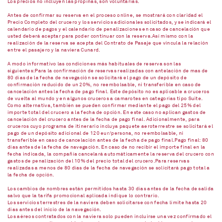
Los precios no incluyen las propinas, son voluntarias.
Antes de confirmar su reserva en el proceso online, se mostrará con claridad el
Precio Completo del crucero y los servicios adicionales solicitados, y se indicará el
calendario de pagos y el calendario de penalizaciones en caso de cancelación que
usted deberá aceptar para poder continuar con la reserva.Así mismo con la
realización de la reserva se acepta del Contrato de Pasaje que vincula la relación
entre el pasajero y la naviera Cunard.
A modo informativo las condiciones más habituales de reserva son las
siguientes:Para la confirmación de reservas realizadas con antelación de mas de
80 días de la fecha de navegación se solicitará el pago de un depósito de
confirmación reducido de un 20%, no reembolsable, ni transferible en caso de
cancelación antes la fecha de pago final. Este depósito no es aplicable a cruceros
de vuelta al mundo y en algunos cruceros a camarotes en categorías tipo Suite.
Como alternativa, también se pueden confirmar mediante el pago del 25% del
importe total del crucero a la fecha de opción. En este caso no aplican gastos de
cancelación del crucero antes de la fecha de pago final. Adicionalmente, para
cruceros cuyo programa de itinerario incluya paquete aeroterrestre se solicitará el
pago de un depósito adicional de 120 eur/persona, no reembolsable, ni
transferible en caso de cancelación antes de la fecha de pago final.Pago final: 80
días antes de la fecha de navegación. En caso de no recibir el importe final en la
fecha indicada, la compañía cancelará automáticamente la reserva del crucero con
gastos de penalización del 10% del precio total del crucero.Para reservas
realizadas a menos de 80 días de la fecha de navegación se solicitará pago total a
la fecha de opción.
Los cambios de nombres están permitidos hasta 30 días antes de la fecha de salida
salvo que la tarifa promocional aplicada indique lo contrario.
Los servicios terrestres de la naviera deben solicitarse con fecha límite hasta 20
días antes del inicio de la navegación.
Los aéreos contratados con la naviera solo pueden incluirse una vez confirmado el