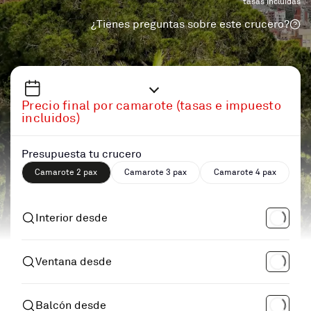
tasas incluidas
¿Tienes preguntas sobre este crucero?
Precio final por camarote (tasas e impuesto
incluidos)
Presupuesta tu crucero
Camarote 2 pax
Camarote 3 pax
Camarote 4 pax
Interior desde
Ventana desde
Balcón desde