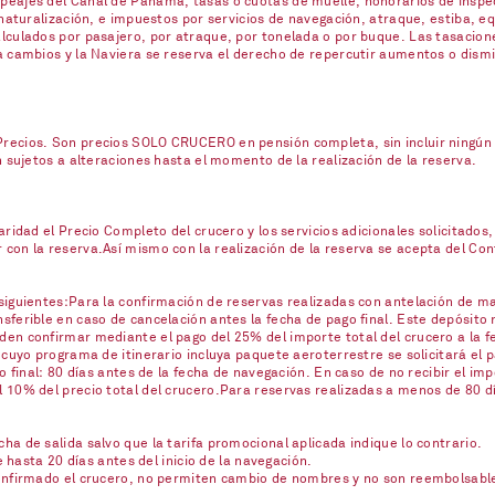
eajes del Canal de Panamá, tasas o cuotas de muelle, honorarios de inspecc
naturalización, e impuestos por servicios de navegación, atraque, estiba, eq
lculados por pasajero, por atraque, por tonelada o por buque. Las tasacione
a cambios y la Naviera se reserva el derecho de repercutir aumentos o dism
ecios. Son precios SOLO CRUCERO en pensión completa, sin incluir ningún se
n sujetos a alteraciones hasta el momento de la realización de la reserva.
ridad el Precio Completo del crucero y los servicios adicionales solicitados,
on la reserva.Así mismo con la realización de la reserva se acepta del Contr
iguientes:Para la confirmación de reservas realizadas con antelación de mas
ferible en caso de cancelación antes la fecha de pago final. Este depósito 
en confirmar mediante el pago del 25% del importe total del crucero a la fe
 cuyo programa de itinerario incluya paquete aeroterrestre se solicitará el
o final: 80 días antes de la fecha de navegación. En caso de no recibir el imp
10% del precio total del crucero.Para reservas realizadas a menos de 80 día
a de salida salvo que la tarifa promocional aplicada indique lo contrario.
e hasta 20 días antes del inicio de la navegación.
confirmado el crucero, no permiten cambio de nombres y no son reembolsabl