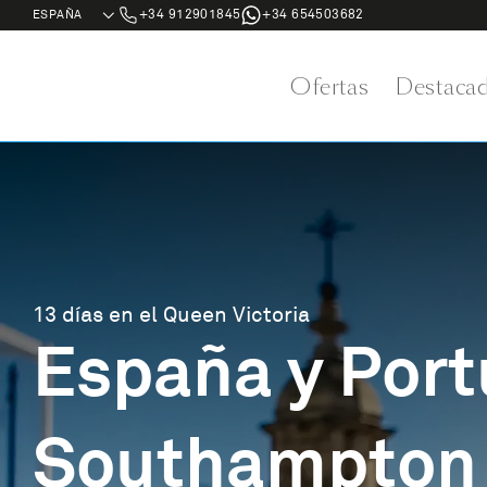
+34 912901845
+34 654503682
Ofertas
Destaca
13 días en el Queen Victoria
España y Port
Southampton