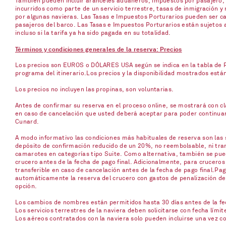
También pueden incluir aranceles aduaneros, impuestos por pasajero, p
incurridos como parte de un servicio terrestre, tasas de inmigración y 
por algunas navieras. Las Tasas e Impuestos Porturarios pueden ser ca
pasajeros del barco. Las Tasas e Impuestos Porturarios están sujetos 
incluso si la tarifa ya ha sido pagada en su totalidad.
Términos y condiciones generales de la reserva: Precios
Los precios son EUROS o DÓLARES USA según se indica en la tabla de Pr
programa del itinerario.Los precios y la disponibilidad mostrados está
Los precios no incluyen las propinas, son voluntarias.
Antes de confirmar su reserva en el proceso online, se mostrará con cla
en caso de cancelación que usted deberá aceptar para poder continuar c
Cunard.
A modo informativo las condiciones más habituales de reserva son las s
depósito de confirmación reducido de un 20%, no reembolsable, ni trans
camarotes en categorías tipo Suite. Como alternativa, también se pued
crucero antes de la fecha de pago final. Adicionalmente, para cruceros
transferible en caso de cancelación antes de la fecha de pago final.Pag
automáticamente la reserva del crucero con gastos de penalización del 
opción.
Los cambios de nombres están permitidos hasta 30 días antes de la fech
Los servicios terrestres de la naviera deben solicitarse con fecha límit
Los aéreos contratados con la naviera solo pueden incluirse una vez 