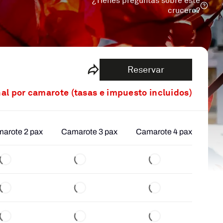
¿Tienes preguntas sobre este
crucero?
Reservar
nal por camarote (tasas e impuesto incluidos)
arote 2 pax
Camarote 3 pax
Camarote 4 pax