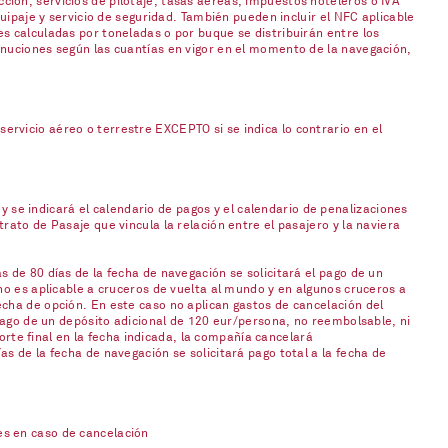
ión, servicios de pilotaje, tasas aéreas, impuestos hoteleros o IVA
uipaje y servicio de seguridad. También pueden incluir el NFC aplicable
s calculadas por toneladas o por buque se distribuirán entre los
inuciones según las cuantías en vigor en el momento de la navegación,
rvicio aéreo o terrestre EXCEPTO si se indica lo contrario en el
 y se indicará el calendario de pagos y el calendario de penalizaciones
ato de Pasaje que vincula la relación entre el pasajero y la naviera
 de 80 días de la fecha de navegación se solicitará el pago de un
no es aplicable a cruceros de vuelta al mundo y en algunos cruceros a
cha de opción. En este caso no aplican gastos de cancelación del
 pago de un depósito adicional de 120 eur/persona, no reembolsable, ni
orte final en la fecha indicada, la compañía cancelará
s de la fecha de navegación se solicitará pago total a la fecha de
es en caso de cancelación