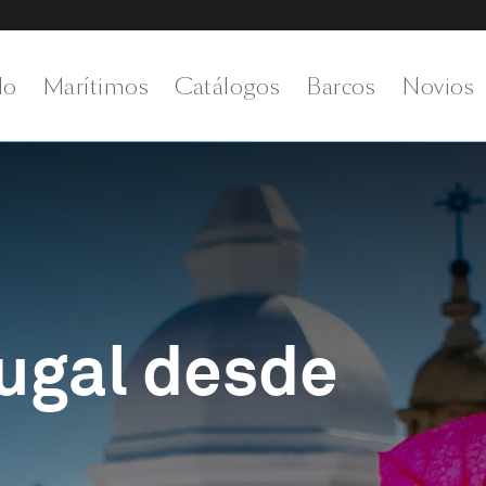
do
Marítimos
Catálogos
Barcos
Novios
ugal desde