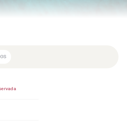
ROS
eservada