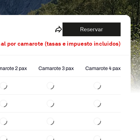
Reservar
nal por camarote (tasas e impuesto incluidos)
arote 2 pax
Camarote 3 pax
Camarote 4 pax