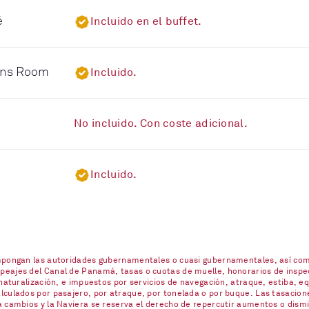
é
Incluido en el buffet.
eens Room
Incluido.
No incluido. Con coste adicional.
Incluido.
impongan las autoridades gubernamentales o cuasi gubernamentales, así com
eajes del Canal de Panamá, tasas o cuotas de muelle, honorarios de inspecc
naturalización, e impuestos por servicios de navegación, atraque, estiba, eq
lculados por pasajero, por atraque, por tonelada o por buque. Las tasacione
a cambios y la Naviera se reserva el derecho de repercutir aumentos o dism