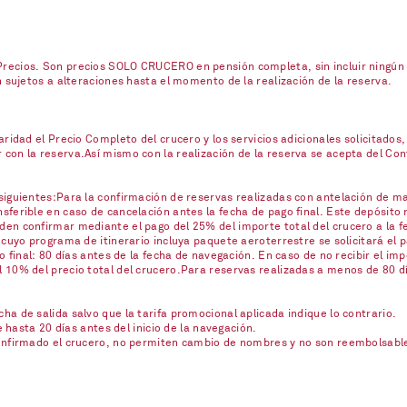
ecios. Son precios SOLO CRUCERO en pensión completa, sin incluir ningún se
n sujetos a alteraciones hasta el momento de la realización de la reserva.
ridad el Precio Completo del crucero y los servicios adicionales solicitados,
on la reserva.Así mismo con la realización de la reserva se acepta del Contr
iguientes:Para la confirmación de reservas realizadas con antelación de mas
ferible en caso de cancelación antes la fecha de pago final. Este depósito 
en confirmar mediante el pago del 25% del importe total del crucero a la fe
 cuyo programa de itinerario incluya paquete aeroterrestre se solicitará el
o final: 80 días antes de la fecha de navegación. En caso de no recibir el imp
10% del precio total del crucero.Para reservas realizadas a menos de 80 día
a de salida salvo que la tarifa promocional aplicada indique lo contrario.
e hasta 20 días antes del inicio de la navegación.
confirmado el crucero, no permiten cambio de nombres y no son reembolsabl