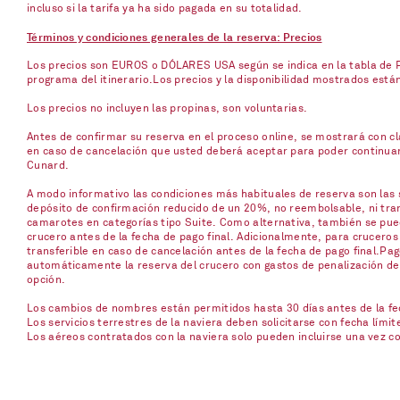
incluso si la tarifa ya ha sido pagada en su totalidad.
Términos y condiciones generales de la reserva: Precios
Los precios son EUROS o DÓLARES USA según se indica en la tabla de Pr
programa del itinerario.Los precios y la disponibilidad mostrados está
Los precios no incluyen las propinas, son voluntarias.
Antes de confirmar su reserva en el proceso online, se mostrará con cla
en caso de cancelación que usted deberá aceptar para poder continuar c
Cunard.
A modo informativo las condiciones más habituales de reserva son las s
depósito de confirmación reducido de un 20%, no reembolsable, ni trans
camarotes en categorías tipo Suite. Como alternativa, también se pued
crucero antes de la fecha de pago final. Adicionalmente, para cruceros
transferible en caso de cancelación antes de la fecha de pago final.Pag
automáticamente la reserva del crucero con gastos de penalización del 
opción.
Los cambios de nombres están permitidos hasta 30 días antes de la fech
Los servicios terrestres de la naviera deben solicitarse con fecha límit
Los aéreos contratados con la naviera solo pueden incluirse una vez 