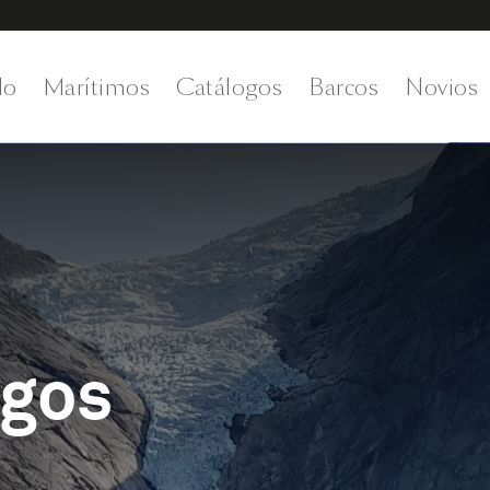
do
Marítimos
Catálogos
Barcos
Novios
egos