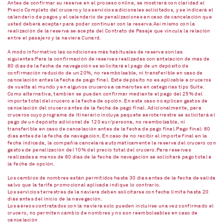
Antes de confirmar su reserva en el proceso online, se mostrará con claridad el
Precio Completo del crucero y los servicios adicionales solicitados, y se indicará el
calendario de pagos y el calendario de penalizaciones en caso de cancelación que
usted deberá aceptar para poder continuar con la reserva.Así mismo con la
realización de la reserva se acepta del Contrato de Pasaje que vincula la relación
entre el pasajero y la naviera Cunard.
A modo informativo las condiciones más habituales de reserva son las
siguientes:Para la confirmación de reservas realizadas con antelación de mas de
80 días de la fecha de navegación se solicitará el pago de un depósito de
confirmación reducido de un 20%, no reembolsable, ni transferible en caso de
cancelación antes la fecha de pago final. Este depósito no es aplicable a cruceros
de vuelta al mundo y en algunos cruceros a camarotes en categorías tipo Suite.
Como alternativa, también se pueden confirmar mediante el pago del 25% del
importe total del crucero a la fecha de opción. En este caso no aplican gastos de
cancelación del crucero antes de la fecha de pago final. Adicionalmente, para
cruceros cuyo programa de itinerario incluya paquete aeroterrestre se solicitará el
pago de un depósito adicional de 120 eur/persona, no reembolsable, ni
transferible en caso de cancelación antes de la fecha de pago final.Pago final: 80
días antes de la fecha de navegación. En caso de no recibir el importe final en la
fecha indicada, la compañía cancelará automáticamente la reserva del crucero con
gastos de penalización del 10% del precio total del crucero.Para reservas
realizadas a menos de 80 días de la fecha de navegación se solicitará pago total a
la fecha de opción.
Los cambios de nombres están permitidos hasta 30 días antes de la fecha de salida
salvo que la tarifa promocional aplicada indique lo contrario.
Los servicios terrestres de la naviera deben solicitarse con fecha límite hasta 20
días antes del inicio de la navegación.
Los aéreos contratados con la naviera solo pueden incluirse una vez confirmado el
crucero, no permiten cambio de nombres y no son reembolsables en caso de
cancelación