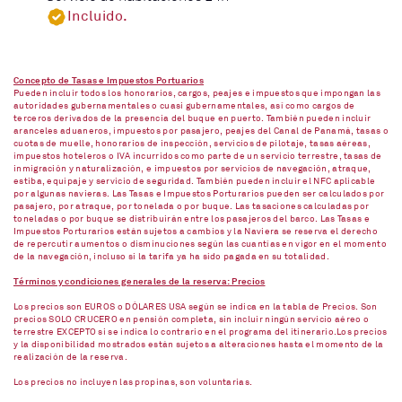
Incluido.
Concepto de Tasas e Impuestos Portuarios
Pueden incluir todos los honorarios, cargos, peajes e impuestos que impongan las
autoridades gubernamentales o cuasi gubernamentales, así como cargos de
terceros derivados de la presencia del buque en puerto. También pueden incluir
aranceles aduaneros, impuestos por pasajero, peajes del Canal de Panamá, tasas o
cuotas de muelle, honorarios de inspección, servicios de pilotaje, tasas aéreas,
impuestos hoteleros o IVA incurridos como parte de un servicio terrestre, tasas de
inmigración y naturalización, e impuestos por servicios de navegación, atraque,
estiba, equipaje y servicio de seguridad. También pueden incluir el NFC aplicable
por algunas navieras. Las Tasas e Impuestos Porturarios pueden ser calculados por
pasajero, por atraque, por tonelada o por buque. Las tasaciones calculadas por
toneladas o por buque se distribuirán entre los pasajeros del barco. Las Tasas e
Impuestos Porturarios están sujetos a cambios y la Naviera se reserva el derecho
de repercutir aumentos o disminuciones según las cuantías en vigor en el momento
de la navegación, incluso si la tarifa ya ha sido pagada en su totalidad.
Términos y condiciones generales de la reserva: Precios
Los precios son EUROS o DÓLARES USA según se indica en la tabla de Precios. Son
precios SOLO CRUCERO en pensión completa, sin incluir ningún servicio aéreo o
terrestre EXCEPTO si se indica lo contrario en el programa del itinerario.Los precios
y la disponibilidad mostrados están sujetos a alteraciones hasta el momento de la
realización de la reserva.
Los precios no incluyen las propinas, son voluntarias.