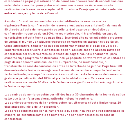
calendario de pagos y el calendario de penalizaciones en caso de cancelación que
usted deberá aceptar para poder continuar con la reserva.Así mismo con la
realización de la reserva se acepta del Contrato de Pasaje que vincula la relación
entre el pasajero y la naviera Cunard.
A modo informativo las condiciones más habituales de reserva son las
siguientes:Para la confirmación de reservas realizadas con antelación de mas de
80 días de la fecha de navegación se solicitará el pago de un depósito de
confirmación reducido de un 20%, no reembolsable, ni transferible en caso de
cancelación antes la fecha de pago final. Este depósito no es aplicable a cruceros
de vuelta al mundo y en algunos cruceros a camarotes en categorías tipo Suite.
Como alternativa, también se pueden confirmar mediante el pago del 25% del
importe total del crucero a la fecha de opción. En este caso no aplican gastos de
cancelación del crucero antes de la fecha de pago final. Adicionalmente, para
cruceros cuyo programa de itinerario incluya paquete aeroterrestre se solicitará el
pago de un depósito adicional de 120 eur/persona, no reembolsable, ni
transferible en caso de cancelación antes de la fecha de pago final.Pago final: 80
días antes de la fecha de navegación. En caso de no recibir el importe final en la
fecha indicada, la compañía cancelará automáticamente la reserva del crucero con
gastos de penalización del 10% del precio total del crucero.Para reservas
realizadas a menos de 80 días de la fecha de navegación se solicitará pago total a
la fecha de opción.
Los cambios de nombres están permitidos hasta 30 días antes de la fecha de salida
salvo que la tarifa promocional aplicada indique lo contrario.
Los servicios terrestres de la naviera deben solicitarse con fecha límite hasta 20
días antes del inicio de la navegación.
Los aéreos contratados con la naviera solo pueden incluirse una vez confirmado el
crucero, no permiten cambio de nombres y no son reembolsables en caso de
cancelación