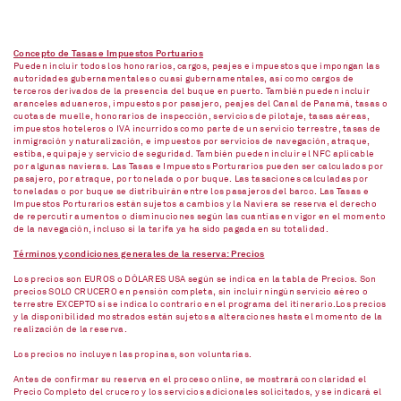
Concepto de Tasas e Impuestos Portuarios
Pueden incluir todos los honorarios, cargos, peajes e impuestos que impongan las
autoridades gubernamentales o cuasi gubernamentales, así como cargos de
terceros derivados de la presencia del buque en puerto. También pueden incluir
aranceles aduaneros, impuestos por pasajero, peajes del Canal de Panamá, tasas o
cuotas de muelle, honorarios de inspección, servicios de pilotaje, tasas aéreas,
impuestos hoteleros o IVA incurridos como parte de un servicio terrestre, tasas de
inmigración y naturalización, e impuestos por servicios de navegación, atraque,
estiba, equipaje y servicio de seguridad. También pueden incluir el NFC aplicable
por algunas navieras. Las Tasas e Impuestos Porturarios pueden ser calculados por
pasajero, por atraque, por tonelada o por buque. Las tasaciones calculadas por
toneladas o por buque se distribuirán entre los pasajeros del barco. Las Tasas e
Impuestos Porturarios están sujetos a cambios y la Naviera se reserva el derecho
de repercutir aumentos o disminuciones según las cuantías en vigor en el momento
de la navegación, incluso si la tarifa ya ha sido pagada en su totalidad.
Términos y condiciones generales de la reserva: Precios
Los precios son EUROS o DÓLARES USA según se indica en la tabla de Precios. Son
precios SOLO CRUCERO en pensión completa, sin incluir ningún servicio aéreo o
terrestre EXCEPTO si se indica lo contrario en el programa del itinerario.Los precios
y la disponibilidad mostrados están sujetos a alteraciones hasta el momento de la
realización de la reserva.
Los precios no incluyen las propinas, son voluntarias.
Antes de confirmar su reserva en el proceso online, se mostrará con claridad el
Precio Completo del crucero y los servicios adicionales solicitados, y se indicará el