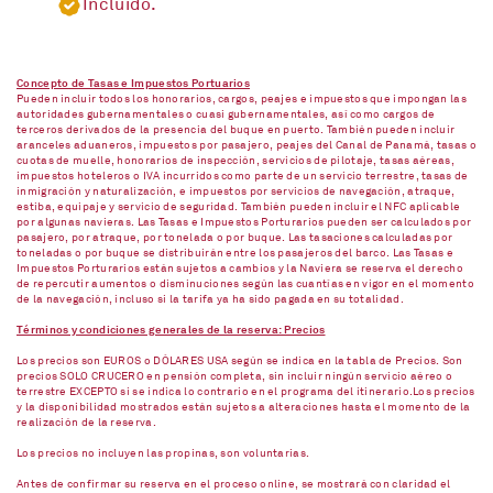
Incluido.
Concepto de Tasas e Impuestos Portuarios
Pueden incluir todos los honorarios, cargos, peajes e impuestos que impongan las
autoridades gubernamentales o cuasi gubernamentales, así como cargos de
terceros derivados de la presencia del buque en puerto. También pueden incluir
aranceles aduaneros, impuestos por pasajero, peajes del Canal de Panamá, tasas o
cuotas de muelle, honorarios de inspección, servicios de pilotaje, tasas aéreas,
impuestos hoteleros o IVA incurridos como parte de un servicio terrestre, tasas de
inmigración y naturalización, e impuestos por servicios de navegación, atraque,
estiba, equipaje y servicio de seguridad. También pueden incluir el NFC aplicable
por algunas navieras. Las Tasas e Impuestos Porturarios pueden ser calculados por
pasajero, por atraque, por tonelada o por buque. Las tasaciones calculadas por
toneladas o por buque se distribuirán entre los pasajeros del barco. Las Tasas e
Impuestos Porturarios están sujetos a cambios y la Naviera se reserva el derecho
de repercutir aumentos o disminuciones según las cuantías en vigor en el momento
de la navegación, incluso si la tarifa ya ha sido pagada en su totalidad.
Términos y condiciones generales de la reserva: Precios
Los precios son EUROS o DÓLARES USA según se indica en la tabla de Precios. Son
precios SOLO CRUCERO en pensión completa, sin incluir ningún servicio aéreo o
terrestre EXCEPTO si se indica lo contrario en el programa del itinerario.Los precios
y la disponibilidad mostrados están sujetos a alteraciones hasta el momento de la
realización de la reserva.
Los precios no incluyen las propinas, son voluntarias.
Antes de confirmar su reserva en el proceso online, se mostrará con claridad el