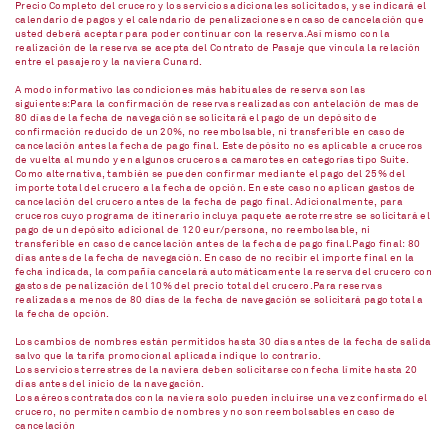
Precio Completo del crucero y los servicios adicionales solicitados, y se indicará el
calendario de pagos y el calendario de penalizaciones en caso de cancelación que
usted deberá aceptar para poder continuar con la reserva.Así mismo con la
realización de la reserva se acepta del Contrato de Pasaje que vincula la relación
entre el pasajero y la naviera Cunard.
A modo informativo las condiciones más habituales de reserva son las
siguientes:Para la confirmación de reservas realizadas con antelación de mas de
80 días de la fecha de navegación se solicitará el pago de un depósito de
confirmación reducido de un 20%, no reembolsable, ni transferible en caso de
cancelación antes la fecha de pago final. Este depósito no es aplicable a cruceros
de vuelta al mundo y en algunos cruceros a camarotes en categorías tipo Suite.
Como alternativa, también se pueden confirmar mediante el pago del 25% del
importe total del crucero a la fecha de opción. En este caso no aplican gastos de
cancelación del crucero antes de la fecha de pago final. Adicionalmente, para
cruceros cuyo programa de itinerario incluya paquete aeroterrestre se solicitará el
pago de un depósito adicional de 120 eur/persona, no reembolsable, ni
transferible en caso de cancelación antes de la fecha de pago final.Pago final: 80
días antes de la fecha de navegación. En caso de no recibir el importe final en la
fecha indicada, la compañía cancelará automáticamente la reserva del crucero con
gastos de penalización del 10% del precio total del crucero.Para reservas
realizadas a menos de 80 días de la fecha de navegación se solicitará pago total a
la fecha de opción.
Los cambios de nombres están permitidos hasta 30 días antes de la fecha de salida
salvo que la tarifa promocional aplicada indique lo contrario.
Los servicios terrestres de la naviera deben solicitarse con fecha límite hasta 20
días antes del inicio de la navegación.
Los aéreos contratados con la naviera solo pueden incluirse una vez confirmado el
crucero, no permiten cambio de nombres y no son reembolsables en caso de
cancelación