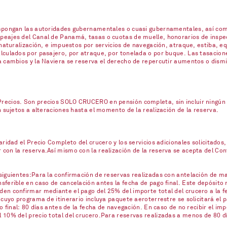
impongan las autoridades gubernamentales o cuasi gubernamentales, así com
eajes del Canal de Panamá, tasas o cuotas de muelle, honorarios de inspecc
naturalización, e impuestos por servicios de navegación, atraque, estiba, eq
lculados por pasajero, por atraque, por tonelada o por buque. Las tasacione
a cambios y la Naviera se reserva el derecho de repercutir aumentos o dism
ecios. Son precios SOLO CRUCERO en pensión completa, sin incluir ningún se
n sujetos a alteraciones hasta el momento de la realización de la reserva.
ridad el Precio Completo del crucero y los servicios adicionales solicitados,
on la reserva.Así mismo con la realización de la reserva se acepta del Contr
iguientes:Para la confirmación de reservas realizadas con antelación de mas
ferible en caso de cancelación antes la fecha de pago final. Este depósito 
en confirmar mediante el pago del 25% del importe total del crucero a la fe
 cuyo programa de itinerario incluya paquete aeroterrestre se solicitará el
o final: 80 días antes de la fecha de navegación. En caso de no recibir el imp
10% del precio total del crucero.Para reservas realizadas a menos de 80 día