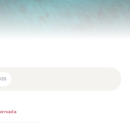
ROS
eservada