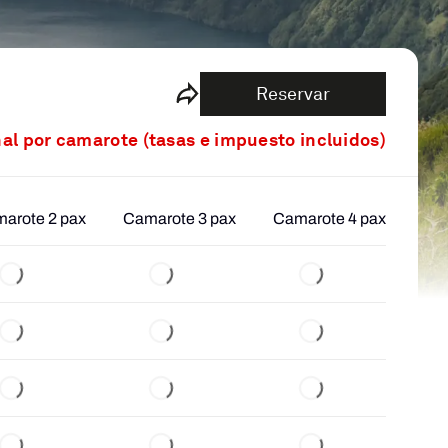
Reservar
nal por camarote (tasas e impuesto incluidos)
arote 2 pax
Camarote 3 pax
Camarote 4 pax