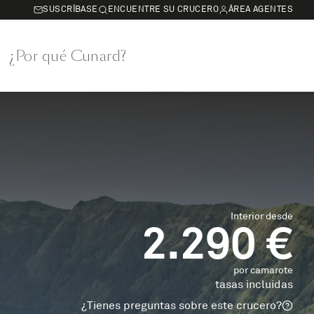
SUSCRÍBASE
ENCUENTRE SU CRUCERO
ÁREA AGENTES
¿Por qué Cunard?
Interior desde
2.290 €
por camarote
tasas incluidas
¿Tienes preguntas sobre este crucero?