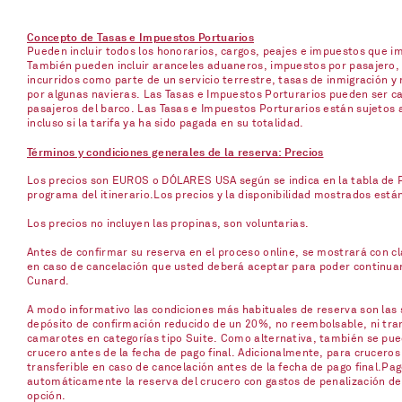
Concepto de Tasas e Impuestos Portuarios
Pueden incluir todos los honorarios, cargos, peajes e impuestos que 
También pueden incluir aranceles aduaneros, impuestos por pasajero, p
incurridos como parte de un servicio terrestre, tasas de inmigración y 
por algunas navieras. Las Tasas e Impuestos Porturarios pueden ser ca
pasajeros del barco. Las Tasas e Impuestos Porturarios están sujetos 
incluso si la tarifa ya ha sido pagada en su totalidad.
Términos y condiciones generales de la reserva: Precios
Los precios son EUROS o DÓLARES USA según se indica en la tabla de Pr
programa del itinerario.Los precios y la disponibilidad mostrados está
Los precios no incluyen las propinas, son voluntarias.
Antes de confirmar su reserva en el proceso online, se mostrará con cla
en caso de cancelación que usted deberá aceptar para poder continuar c
Cunard.
A modo informativo las condiciones más habituales de reserva son las s
depósito de confirmación reducido de un 20%, no reembolsable, ni trans
camarotes en categorías tipo Suite. Como alternativa, también se pued
crucero antes de la fecha de pago final. Adicionalmente, para cruceros
transferible en caso de cancelación antes de la fecha de pago final.Pag
automáticamente la reserva del crucero con gastos de penalización del 
opción.