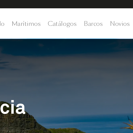
do
Marítimos
Catálogos
Barcos
Novios
cia