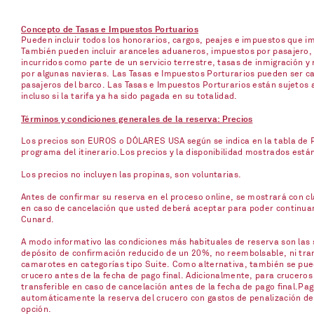
Concepto de Tasas e Impuestos Portuarios
Pueden incluir todos los honorarios, cargos, peajes e impuestos que 
También pueden incluir aranceles aduaneros, impuestos por pasajero, p
incurridos como parte de un servicio terrestre, tasas de inmigración y 
por algunas navieras. Las Tasas e Impuestos Porturarios pueden ser ca
pasajeros del barco. Las Tasas e Impuestos Porturarios están sujetos 
incluso si la tarifa ya ha sido pagada en su totalidad.
Términos y condiciones generales de la reserva: Precios
Los precios son EUROS o DÓLARES USA según se indica en la tabla de Pr
programa del itinerario.Los precios y la disponibilidad mostrados está
Los precios no incluyen las propinas, son voluntarias.
Antes de confirmar su reserva en el proceso online, se mostrará con cla
en caso de cancelación que usted deberá aceptar para poder continuar c
Cunard.
A modo informativo las condiciones más habituales de reserva son las s
depósito de confirmación reducido de un 20%, no reembolsable, ni trans
camarotes en categorías tipo Suite. Como alternativa, también se pued
crucero antes de la fecha de pago final. Adicionalmente, para cruceros
transferible en caso de cancelación antes de la fecha de pago final.Pag
automáticamente la reserva del crucero con gastos de penalización del 
opción.