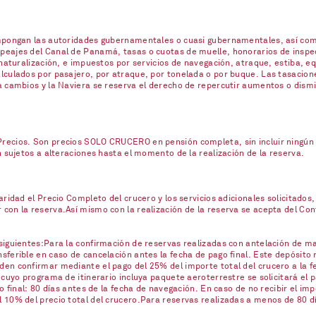
impongan las autoridades gubernamentales o cuasi gubernamentales, así com
eajes del Canal de Panamá, tasas o cuotas de muelle, honorarios de inspecc
naturalización, e impuestos por servicios de navegación, atraque, estiba, eq
lculados por pasajero, por atraque, por tonelada o por buque. Las tasacione
a cambios y la Naviera se reserva el derecho de repercutir aumentos o dism
ecios. Son precios SOLO CRUCERO en pensión completa, sin incluir ningún se
n sujetos a alteraciones hasta el momento de la realización de la reserva.
ridad el Precio Completo del crucero y los servicios adicionales solicitados,
on la reserva.Así mismo con la realización de la reserva se acepta del Contr
iguientes:Para la confirmación de reservas realizadas con antelación de mas
ferible en caso de cancelación antes la fecha de pago final. Este depósito 
en confirmar mediante el pago del 25% del importe total del crucero a la fe
 cuyo programa de itinerario incluya paquete aeroterrestre se solicitará el
o final: 80 días antes de la fecha de navegación. En caso de no recibir el imp
10% del precio total del crucero.Para reservas realizadas a menos de 80 día