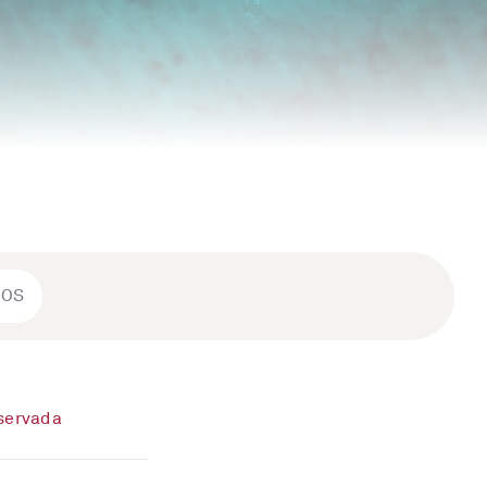
ROS
eservada