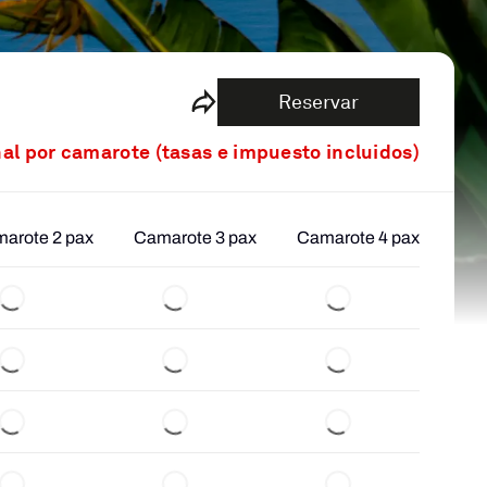
Reservar
nal por camarote (tasas e impuesto incluidos)
arote 2 pax
Camarote 3 pax
Camarote 4 pax