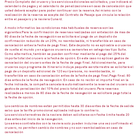
Precio Completo del crucero y los servicios adicionales solicitados, y se indicará el
calendario de pagos y el calendario de penalizaciones en caso de cancelación que
usted deberá aceptar para poder continuar con la reserva.Así mismo con la
realización de la reserva se acepta del Contrato de Pasaje que vincula la relación
entre el pasajero y la naviera Cunard.
A modo informativo las condiciones más habituales de reserva son las
siguientes:Para la confirmación de reservas realizadas con antelación de mas de
80 días de la fecha de navegación se solicitará el pago de un depósito de
confirmación reducido de un 20%, no reembolsable, ni transferible en caso de
cancelación antes la fecha de pago final. Este depósito no es aplicable a cruceros
de vuelta al mundo y en algunos cruceros a camarotes en categorías tipo Suite.
Como alternativa, también se pueden confirmar mediante el pago del 25% del
importe total del crucero a la fecha de opción. En este caso no aplican gastos de
cancelación del crucero antes de la fecha de pago final. Adicionalmente, para
cruceros cuyo programa de itinerario incluya paquete aeroterrestre se solicitará el
pago de un depósito adicional de 120 eur/persona, no reembolsable, ni
transferible en caso de cancelación antes de la fecha de pago final.Pago final: 80
días antes de la fecha de navegación. En caso de no recibir el importe final en la
fecha indicada, la compañía cancelará automáticamente la reserva del crucero con
gastos de penalización del 10% del precio total del crucero.Para reservas
realizadas a menos de 80 días de la fecha de navegación se solicitará pago total a
la fecha de opción.
Los cambios de nombres están permitidos hasta 30 días antes de la fecha de salida
salvo que la tarifa promocional aplicada indique lo contrario.
Los servicios terrestres de la naviera deben solicitarse con fecha límite hasta 20
días antes del inicio de la navegación.
Los aéreos contratados con la naviera solo pueden incluirse una vez confirmado el
crucero, no permiten cambio de nombres y no son reembolsables en caso de
cancelación