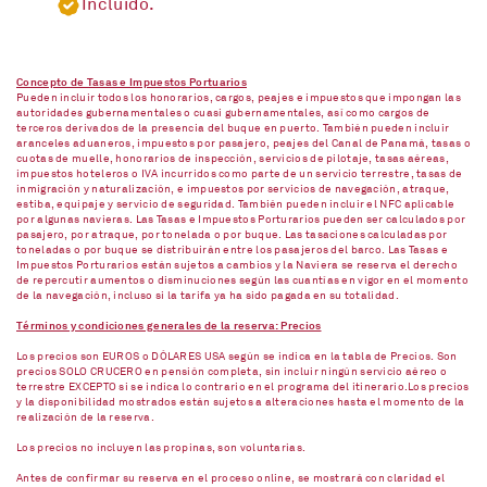
Incluido.
Concepto de Tasas e Impuestos Portuarios
Pueden incluir todos los honorarios, cargos, peajes e impuestos que impongan las
autoridades gubernamentales o cuasi gubernamentales, así como cargos de
terceros derivados de la presencia del buque en puerto. También pueden incluir
aranceles aduaneros, impuestos por pasajero, peajes del Canal de Panamá, tasas o
cuotas de muelle, honorarios de inspección, servicios de pilotaje, tasas aéreas,
impuestos hoteleros o IVA incurridos como parte de un servicio terrestre, tasas de
inmigración y naturalización, e impuestos por servicios de navegación, atraque,
estiba, equipaje y servicio de seguridad. También pueden incluir el NFC aplicable
por algunas navieras. Las Tasas e Impuestos Porturarios pueden ser calculados por
pasajero, por atraque, por tonelada o por buque. Las tasaciones calculadas por
toneladas o por buque se distribuirán entre los pasajeros del barco. Las Tasas e
Impuestos Porturarios están sujetos a cambios y la Naviera se reserva el derecho
de repercutir aumentos o disminuciones según las cuantías en vigor en el momento
de la navegación, incluso si la tarifa ya ha sido pagada en su totalidad.
Términos y condiciones generales de la reserva: Precios
Los precios son EUROS o DÓLARES USA según se indica en la tabla de Precios. Son
precios SOLO CRUCERO en pensión completa, sin incluir ningún servicio aéreo o
terrestre EXCEPTO si se indica lo contrario en el programa del itinerario.Los precios
y la disponibilidad mostrados están sujetos a alteraciones hasta el momento de la
realización de la reserva.
Los precios no incluyen las propinas, son voluntarias.
Antes de confirmar su reserva en el proceso online, se mostrará con claridad el