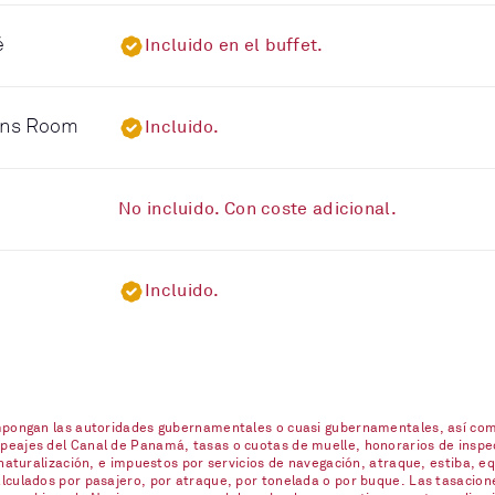
é
Incluido en el buffet.
eens Room
Incluido.
No incluido. Con coste adicional.
Incluido.
impongan las autoridades gubernamentales o cuasi gubernamentales, así com
eajes del Canal de Panamá, tasas o cuotas de muelle, honorarios de inspecc
naturalización, e impuestos por servicios de navegación, atraque, estiba, eq
lculados por pasajero, por atraque, por tonelada o por buque. Las tasacione