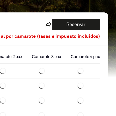
Reservar
nal por camarote (tasas e impuesto incluidos)
arote 2 pax
Camarote 3 pax
Camarote 4 pax