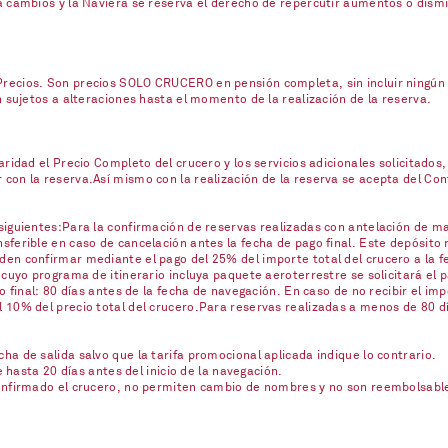
a cambios y la Naviera se reserva el derecho de repercutir aumentos o dism
ecios. Son precios SOLO CRUCERO en pensión completa, sin incluir ningún se
n sujetos a alteraciones hasta el momento de la realización de la reserva.
ridad el Precio Completo del crucero y los servicios adicionales solicitados,
on la reserva.Así mismo con la realización de la reserva se acepta del Contr
iguientes:Para la confirmación de reservas realizadas con antelación de mas
ferible en caso de cancelación antes la fecha de pago final. Este depósito 
en confirmar mediante el pago del 25% del importe total del crucero a la fe
 cuyo programa de itinerario incluya paquete aeroterrestre se solicitará el
o final: 80 días antes de la fecha de navegación. En caso de no recibir el imp
10% del precio total del crucero.Para reservas realizadas a menos de 80 día
a de salida salvo que la tarifa promocional aplicada indique lo contrario.
e hasta 20 días antes del inicio de la navegación.
confirmado el crucero, no permiten cambio de nombres y no son reembolsabl