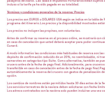
pasajeros del barco. Las Tasas e Impuestos Porturarios están sujetos 
incluso si la tarifa ya ha sido pagada en su totalidad.
Términos y condiciones generales de la reserva: Precios
Los precios son EUROS o DÓLARES USA según se indica en la tabla de Pr
programa del itinerario.Los precios y la disponibilidad mostrados está
Los precios no incluyen las propinas, son voluntarias.
Antes de confirmar su reserva en el proceso online, se mostrará con cla
en caso de cancelación que usted deberá aceptar para poder continuar c
Cunard.
A modo informativo las condiciones más habituales de reserva son las s
depósito de confirmación reducido de un 20%, no reembolsable, ni trans
camarotes en categorías tipo Suite. Como alternativa, también se pued
crucero antes de la fecha de pago final. Adicionalmente, para cruceros
transferible en caso de cancelación antes de la fecha de pago final.Pag
automáticamente la reserva del crucero con gastos de penalización del 
opción.
Los cambios de nombres están permitidos hasta 30 días antes de la fech
Los servicios terrestres de la naviera deben solicitarse con fecha límit
Los aéreos contratados con la naviera solo pueden incluirse una vez 