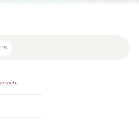
ROS
eservada