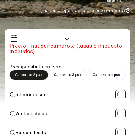
tasas incluidas
¿Tienes preguntas sobre este crucero?
Precio final por camarote (tasas e impuesto
incluidos)
Presupuesta tu crucero
Camarote 2 pax
Camarote 3 pax
Camarote 4 pax
Interior desde
Ventana desde
Balcón desde