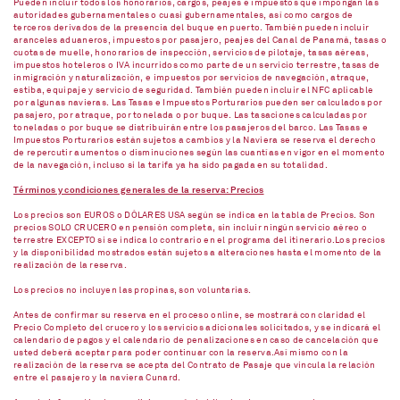
Pueden incluir todos los honorarios, cargos, peajes e impuestos que impongan las
autoridades gubernamentales o cuasi gubernamentales, así como cargos de
terceros derivados de la presencia del buque en puerto. También pueden incluir
aranceles aduaneros, impuestos por pasajero, peajes del Canal de Panamá, tasas o
cuotas de muelle, honorarios de inspección, servicios de pilotaje, tasas aéreas,
impuestos hoteleros o IVA incurridos como parte de un servicio terrestre, tasas de
inmigración y naturalización, e impuestos por servicios de navegación, atraque,
estiba, equipaje y servicio de seguridad. También pueden incluir el NFC aplicable
por algunas navieras. Las Tasas e Impuestos Porturarios pueden ser calculados por
pasajero, por atraque, por tonelada o por buque. Las tasaciones calculadas por
toneladas o por buque se distribuirán entre los pasajeros del barco. Las Tasas e
Impuestos Porturarios están sujetos a cambios y la Naviera se reserva el derecho
de repercutir aumentos o disminuciones según las cuantías en vigor en el momento
de la navegación, incluso si la tarifa ya ha sido pagada en su totalidad.
Términos y condiciones generales de la reserva: Precios
Los precios son EUROS o DÓLARES USA según se indica en la tabla de Precios. Son
precios SOLO CRUCERO en pensión completa, sin incluir ningún servicio aéreo o
terrestre EXCEPTO si se indica lo contrario en el programa del itinerario.Los precios
y la disponibilidad mostrados están sujetos a alteraciones hasta el momento de la
realización de la reserva.
Los precios no incluyen las propinas, son voluntarias.
Antes de confirmar su reserva en el proceso online, se mostrará con claridad el
Precio Completo del crucero y los servicios adicionales solicitados, y se indicará el
calendario de pagos y el calendario de penalizaciones en caso de cancelación que
usted deberá aceptar para poder continuar con la reserva.Así mismo con la
realización de la reserva se acepta del Contrato de Pasaje que vincula la relación
entre el pasajero y la naviera Cunard.