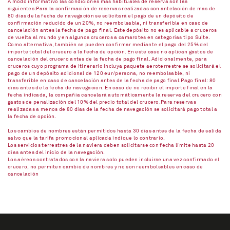
A modo informativo las condiciones más habituales de reserva son las
siguientes:Para la confirmación de reservas realizadas con antelación de mas de
80 días de la fecha de navegación se solicitará el pago de un depósito de
confirmación reducido de un 20%, no reembolsable, ni transferible en caso de
cancelación antes la fecha de pago final. Este depósito no es aplicable a cruceros
de vuelta al mundo y en algunos cruceros a camarotes en categorías tipo Suite.
Como alternativa, también se pueden confirmar mediante el pago del 25% del
importe total del crucero a la fecha de opción. En este caso no aplican gastos de
cancelación del crucero antes de la fecha de pago final. Adicionalmente, para
cruceros cuyo programa de itinerario incluya paquete aeroterrestre se solicitará el
pago de un depósito adicional de 120 eur/persona, no reembolsable, ni
transferible en caso de cancelación antes de la fecha de pago final.Pago final: 80
días antes de la fecha de navegación. En caso de no recibir el importe final en la
fecha indicada, la compañía cancelará automáticamente la reserva del crucero con
gastos de penalización del 10% del precio total del crucero.Para reservas
realizadas a menos de 80 días de la fecha de navegación se solicitará pago total a
la fecha de opción.
Los cambios de nombres están permitidos hasta 30 días antes de la fecha de salida
salvo que la tarifa promocional aplicada indique lo contrario.
Los servicios terrestres de la naviera deben solicitarse con fecha límite hasta 20
días antes del inicio de la navegación.
Los aéreos contratados con la naviera solo pueden incluirse una vez confirmado el
crucero, no permiten cambio de nombres y no son reembolsables en caso de
cancelación