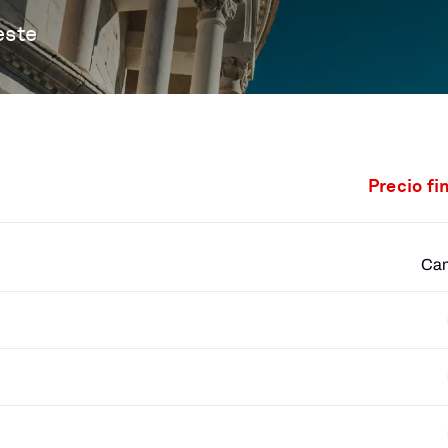
este
Precio fi
Cam