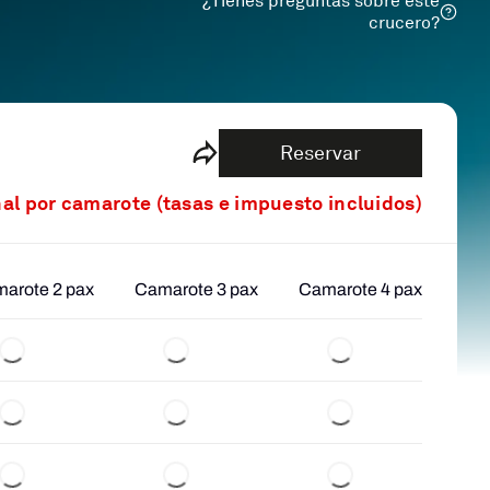
¿Tienes preguntas sobre este
crucero?
Reservar
nal por camarote (tasas e impuesto incluidos)
arote 2 pax
Camarote 3 pax
Camarote 4 pax