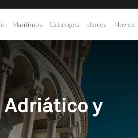
do
Marítimos
Catálogos
Barcos
Novios
 Adriático y