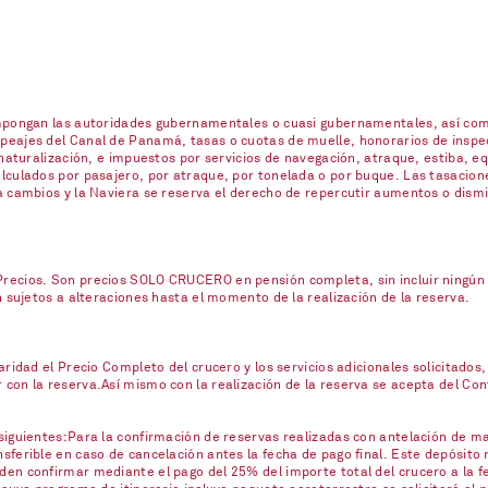
impongan las autoridades gubernamentales o cuasi gubernamentales, así com
eajes del Canal de Panamá, tasas o cuotas de muelle, honorarios de inspecc
naturalización, e impuestos por servicios de navegación, atraque, estiba, eq
lculados por pasajero, por atraque, por tonelada o por buque. Las tasacione
a cambios y la Naviera se reserva el derecho de repercutir aumentos o dism
ecios. Son precios SOLO CRUCERO en pensión completa, sin incluir ningún se
n sujetos a alteraciones hasta el momento de la realización de la reserva.
ridad el Precio Completo del crucero y los servicios adicionales solicitados,
on la reserva.Así mismo con la realización de la reserva se acepta del Contr
iguientes:Para la confirmación de reservas realizadas con antelación de mas
ferible en caso de cancelación antes la fecha de pago final. Este depósito 
en confirmar mediante el pago del 25% del importe total del crucero a la fe