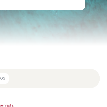
ROS
eservada