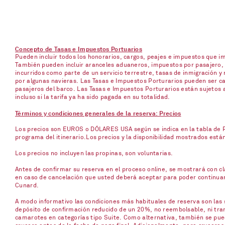
Concepto de Tasas e Impuestos Portuarios
Pueden incluir todos los honorarios, cargos, peajes e impuestos que 
También pueden incluir aranceles aduaneros, impuestos por pasajero, p
incurridos como parte de un servicio terrestre, tasas de inmigración y 
por algunas navieras. Las Tasas e Impuestos Porturarios pueden ser ca
pasajeros del barco. Las Tasas e Impuestos Porturarios están sujetos 
incluso si la tarifa ya ha sido pagada en su totalidad.
Términos y condiciones generales de la reserva: Precios
Los precios son EUROS o DÓLARES USA según se indica en la tabla de Pr
programa del itinerario.Los precios y la disponibilidad mostrados está
Los precios no incluyen las propinas, son voluntarias.
Antes de confirmar su reserva en el proceso online, se mostrará con cla
en caso de cancelación que usted deberá aceptar para poder continuar c
Cunard.
A modo informativo las condiciones más habituales de reserva son las s
depósito de confirmación reducido de un 20%, no reembolsable, ni trans
camarotes en categorías tipo Suite. Como alternativa, también se pued