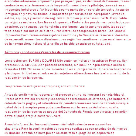
aranceles aduaneros, impuestos por pasajero, peajes del Canal de Panamá, tasas o
cuotas de muelle, honorarios de inspección, servicios de pilotaje, tasas aéreas,
impuestos hoteleros o IVA incurridos como parte de un servicio terrestre, tasas de
inmigración y naturalización, e impuestos por servicios de navegación, atraque,
estiba, equipaje y servicio de seguridad. También pueden incluir el NFC aplicable
por algunas navieras. Las Tasas e Impuestos Porturarios pueden ser calculados por
pasajero, por atraque, por tonelada o por buque. Las tasaciones calculadas por
toneladas o por buque se distribuirán entre los pasajeros del barco. Las Tasas e
Impuestos Porturarios están sujetos a cambios y la Naviera se reserva el derecho
de repercutir aumentos o disminuciones según las cuantías en vigor en el momento
de la navegación, incluso si la tarifa ya ha sido pagada en su totalidad.
Términos y condiciones generales de la reserva: Precios
Los precios son EUROS o DÓLARES USA según se indica en la tabla de Precios. Son
precios SOLO CRUCERO en pensión completa, sin incluir ningún servicio aéreo o
terrestre EXCEPTO si se indica lo contrario en el programa del itinerario.Los precios
y la disponibilidad mostrados están sujetos a alteraciones hasta el momento de la
realización de la reserva.
Los precios no incluyen las propinas, son voluntarias.
Antes de confirmar su reserva en el proceso online, se mostrará con claridad el
Precio Completo del crucero y los servicios adicionales solicitados, y se indicará el
calendario de pagos y el calendario de penalizaciones en caso de cancelación que
usted deberá aceptar para poder continuar con la reserva.Así mismo con la
realización de la reserva se acepta del Contrato de Pasaje que vincula la relación
entre el pasajero y la naviera Cunard.
A modo informativo las condiciones más habituales de reserva son las
siguientes:Para la confirmación de reservas realizadas con antelación de mas de
80 días de la fecha de navegación se solicitará el pago de un depósito de