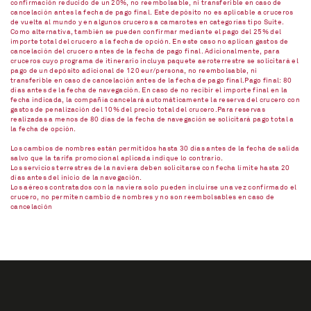
confirmación reducido de un 20%, no reembolsable, ni transferible en caso de
cancelación antes la fecha de pago final. Este depósito no es aplicable a cruceros
de vuelta al mundo y en algunos cruceros a camarotes en categorías tipo Suite.
Como alternativa, también se pueden confirmar mediante el pago del 25% del
importe total del crucero a la fecha de opción. En este caso no aplican gastos de
cancelación del crucero antes de la fecha de pago final. Adicionalmente, para
cruceros cuyo programa de itinerario incluya paquete aeroterrestre se solicitará el
pago de un depósito adicional de 120 eur/persona, no reembolsable, ni
transferible en caso de cancelación antes de la fecha de pago final.Pago final: 80
días antes de la fecha de navegación. En caso de no recibir el importe final en la
fecha indicada, la compañía cancelará automáticamente la reserva del crucero con
gastos de penalización del 10% del precio total del crucero.Para reservas
realizadas a menos de 80 días de la fecha de navegación se solicitará pago total a
la fecha de opción.
Los cambios de nombres están permitidos hasta 30 días antes de la fecha de salida
salvo que la tarifa promocional aplicada indique lo contrario.
Los servicios terrestres de la naviera deben solicitarse con fecha límite hasta 20
días antes del inicio de la navegación.
Los aéreos contratados con la naviera solo pueden incluirse una vez confirmado el
crucero, no permiten cambio de nombres y no son reembolsables en caso de
cancelación