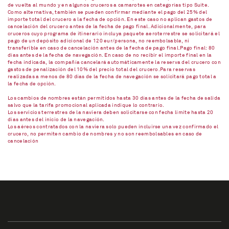
de vuelta al mundo y en algunos cruceros a camarotes en categorías tipo Suite.
Como alternativa, también se pueden confirmar mediante el pago del 25% del
importe total del crucero a la fecha de opción. En este caso no aplican gastos de
cancelación del crucero antes de la fecha de pago final. Adicionalmente, para
cruceros cuyo programa de itinerario incluya paquete aeroterrestre se solicitará el
pago de un depósito adicional de 120 eur/persona, no reembolsable, ni
transferible en caso de cancelación antes de la fecha de pago final.Pago final: 80
días antes de la fecha de navegación. En caso de no recibir el importe final en la
fecha indicada, la compañía cancelará automáticamente la reserva del crucero con
gastos de penalización del 10% del precio total del crucero.Para reservas
realizadas a menos de 80 días de la fecha de navegación se solicitará pago total a
la fecha de opción.
Los cambios de nombres están permitidos hasta 30 días antes de la fecha de salida
salvo que la tarifa promocional aplicada indique lo contrario.
Los servicios terrestres de la naviera deben solicitarse con fecha límite hasta 20
días antes del inicio de la navegación.
Los aéreos contratados con la naviera solo pueden incluirse una vez confirmado el
crucero, no permiten cambio de nombres y no son reembolsables en caso de
cancelación