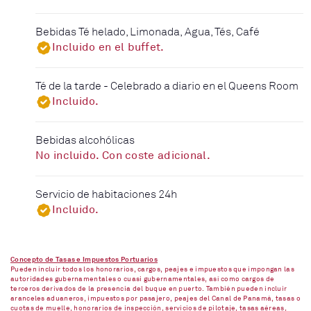
Bebidas Té helado, Limonada, Agua, Tés, Café
Incluido en el buffet.
Té de la tarde - Celebrado a diario en el Queens Room
Incluido.
Bebidas alcohólicas
No incluido. Con coste adicional.
Servicio de habitaciones 24h
Incluido.
Concepto de Tasas e Impuestos Portuarios
Pueden incluir todos los honorarios, cargos, peajes e impuestos que impongan las
autoridades gubernamentales o cuasi gubernamentales, así como cargos de
terceros derivados de la presencia del buque en puerto. También pueden incluir
aranceles aduaneros, impuestos por pasajero, peajes del Canal de Panamá, tasas o
cuotas de muelle, honorarios de inspección, servicios de pilotaje, tasas aéreas,