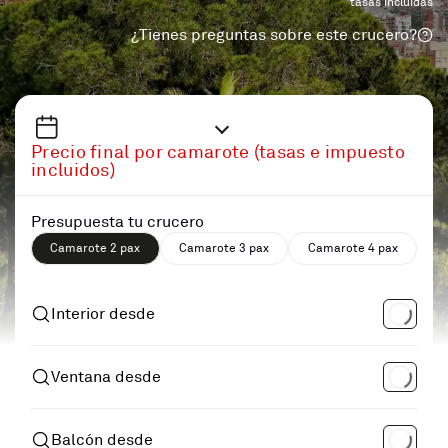
tasas incluidas
¿Tienes preguntas sobre este crucero?
Precio final por camarote (tasas e impuesto
incluidos)
Presupuesta tu crucero
Camarote 2 pax
Camarote 3 pax
Camarote 4 pax
Interior desde
Ventana desde
Balcón desde