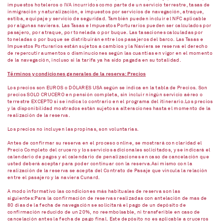
impuestos hoteleros o IVA incurridos como parte de un servicio terrestre, tasas de
inmigración y naturalización, e impuestos por servicios de navegación, atraque,
estiba, equipaje y servicio de seguridad. También pueden incluir el NFC aplicable
por algunas navieras. Las Tasas e Impuestos Porturarios pueden ser calculados por
pasajero, por atraque, por tonelada o por buque. Las tasaciones calculadas por
toneladas o por buque se distribuirán entre los pasajeros del barco. Las Tasas e
Impuestos Porturarios están sujetos a cambios y la Naviera se reserva el derecho
de repercutir aumentos o disminuciones según las cuantías en vigor en el momento
de la navegación, incluso si la tarifa ya ha sido pagada en su totalidad.
Términos y condiciones generales de la reserva: Precios
Los precios son EUROS o DÓLARES USA según se indica en la tabla de Precios. Son
precios SOLO CRUCERO en pensión completa, sin incluir ningún servicio aéreo o
terrestre EXCEPTO si se indica lo contrario en el programa del itinerario.Los precios
y la disponibilidad mostrados están sujetos a alteraciones hasta el momento de la
realización de la reserva.
Los precios no incluyen las propinas, son voluntarias.
Antes de confirmar su reserva en el proceso online, se mostrará con claridad el
Precio Completo del crucero y los servicios adicionales solicitados, y se indicará el
calendario de pagos y el calendario de penalizaciones en caso de cancelación que
usted deberá aceptar para poder continuar con la reserva.Así mismo con la
realización de la reserva se acepta del Contrato de Pasaje que vincula la relación
entre el pasajero y la naviera Cunard.
A modo informativo las condiciones más habituales de reserva son las
siguientes:Para la confirmación de reservas realizadas con antelación de mas de
80 días de la fecha de navegación se solicitará el pago de un depósito de
confirmación reducido de un 20%, no reembolsable, ni transferible en caso de
cancelación antes la fecha de pago final. Este depósito no es aplicable a cruceros