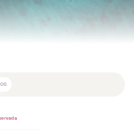
ROS
eservada