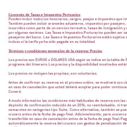
Concepto de Tasas e Impuestos Portuarios
Pueden incluir todos los honorarios, cargos, peajes e impuestos que 
También pueden incluir aranceles aduaneros, impuestos por pasajero, p
incurridos como parte de un servicio terrestre, tasas de inmigración y 
por algunas navieras. Las Tasas e Impuestos Porturarios pueden ser ca
pasajeros del barco. Las Tasas e Impuestos Porturarios están sujetos 
incluso si la tarifa ya ha sido pagada en su totalidad.
Términos y condiciones generales de la reserva: Precios
Los precios son EUROS o DÓLARES USA según se indica en la tabla de Pr
programa del itinerario.Los precios y la disponibilidad mostrados está
Los precios no incluyen las propinas, son voluntarias.
Antes de confirmar su reserva en el proceso online, se mostrará con cla
en caso de cancelación que usted deberá aceptar para poder continuar c
Cunard.
A modo informativo las condiciones más habituales de reserva son las s
depósito de confirmación reducido de un 20%, no reembolsable, ni trans
camarotes en categorías tipo Suite. Como alternativa, también se pued
crucero antes de la fecha de pago final. Adicionalmente, para cruceros
transferible en caso de cancelación antes de la fecha de pago final.Pag
automáticamente la reserva del crucero con gastos de penalización del 