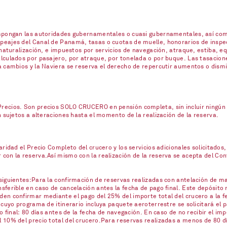
impongan las autoridades gubernamentales o cuasi gubernamentales, así com
eajes del Canal de Panamá, tasas o cuotas de muelle, honorarios de inspecc
naturalización, e impuestos por servicios de navegación, atraque, estiba, eq
lculados por pasajero, por atraque, por tonelada o por buque. Las tasacione
a cambios y la Naviera se reserva el derecho de repercutir aumentos o dism
ecios. Son precios SOLO CRUCERO en pensión completa, sin incluir ningún se
n sujetos a alteraciones hasta el momento de la realización de la reserva.
ridad el Precio Completo del crucero y los servicios adicionales solicitados,
on la reserva.Así mismo con la realización de la reserva se acepta del Contr
iguientes:Para la confirmación de reservas realizadas con antelación de mas
ferible en caso de cancelación antes la fecha de pago final. Este depósito 
en confirmar mediante el pago del 25% del importe total del crucero a la fe
 cuyo programa de itinerario incluya paquete aeroterrestre se solicitará el
o final: 80 días antes de la fecha de navegación. En caso de no recibir el imp
10% del precio total del crucero.Para reservas realizadas a menos de 80 día