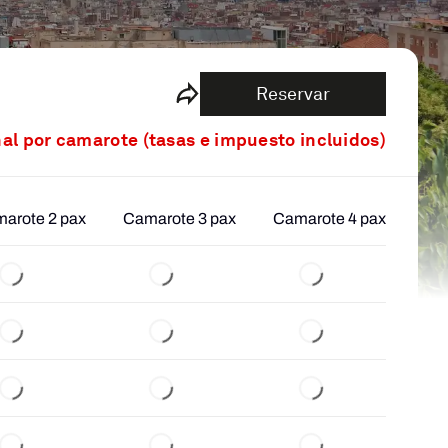
Reservar
nal por camarote (tasas e impuesto incluidos)
arote 2 pax
Camarote 3 pax
Camarote 4 pax