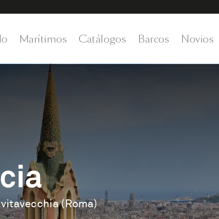
do
Marítimos
Catálogos
Barcos
Novios
cia
ivitavecchia (Roma)