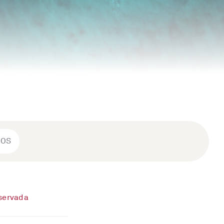
ROS
eservada