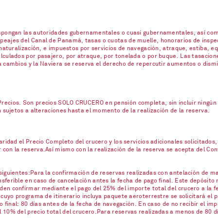
impongan las autoridades gubernamentales o cuasi gubernamentales, así com
eajes del Canal de Panamá, tasas o cuotas de muelle, honorarios de inspecc
naturalización, e impuestos por servicios de navegación, atraque, estiba, eq
lculados por pasajero, por atraque, por tonelada o por buque. Las tasacione
a cambios y la Naviera se reserva el derecho de repercutir aumentos o dism
ecios. Son precios SOLO CRUCERO en pensión completa, sin incluir ningún se
n sujetos a alteraciones hasta el momento de la realización de la reserva.
ridad el Precio Completo del crucero y los servicios adicionales solicitados,
on la reserva.Así mismo con la realización de la reserva se acepta del Contr
iguientes:Para la confirmación de reservas realizadas con antelación de mas
ferible en caso de cancelación antes la fecha de pago final. Este depósito 
en confirmar mediante el pago del 25% del importe total del crucero a la fe
 cuyo programa de itinerario incluya paquete aeroterrestre se solicitará el
o final: 80 días antes de la fecha de navegación. En caso de no recibir el imp
10% del precio total del crucero.Para reservas realizadas a menos de 80 día