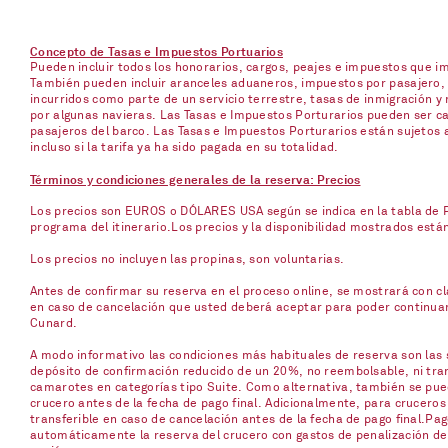
Concepto de Tasas e Impuestos Portuarios
Pueden incluir todos los honorarios, cargos, peajes e impuestos que 
También pueden incluir aranceles aduaneros, impuestos por pasajero, p
incurridos como parte de un servicio terrestre, tasas de inmigración y 
por algunas navieras. Las Tasas e Impuestos Porturarios pueden ser ca
pasajeros del barco. Las Tasas e Impuestos Porturarios están sujetos 
incluso si la tarifa ya ha sido pagada en su totalidad.
Términos y condiciones generales de la reserva: Precios
Los precios son EUROS o DÓLARES USA según se indica en la tabla de Pr
programa del itinerario.Los precios y la disponibilidad mostrados está
Los precios no incluyen las propinas, son voluntarias.
Antes de confirmar su reserva en el proceso online, se mostrará con cla
en caso de cancelación que usted deberá aceptar para poder continuar c
Cunard.
A modo informativo las condiciones más habituales de reserva son las s
depósito de confirmación reducido de un 20%, no reembolsable, ni trans
camarotes en categorías tipo Suite. Como alternativa, también se pued
crucero antes de la fecha de pago final. Adicionalmente, para cruceros
transferible en caso de cancelación antes de la fecha de pago final.Pag
automáticamente la reserva del crucero con gastos de penalización del 