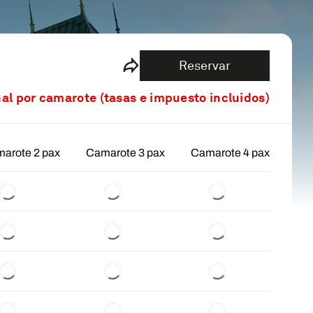
Reservar
nal por camarote (tasas e impuesto incluidos)
arote 2 pax
Camarote 3 pax
Camarote 4 pax