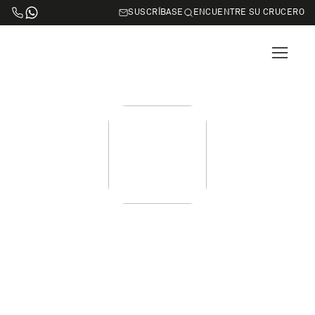
SUSCRÍBASE
ENCUENTRE SU CRUCERO