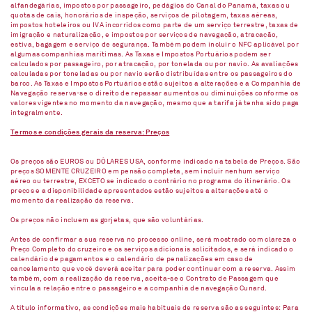
alfandegárias, impostos por passageiro, pedágios do Canal do Panamá, taxas ou
quotas de cais, honorários de inspeção, serviços de pilotagem, taxas aéreas,
impostos hoteleiros ou IVA incorridos como parte de um serviço terrestre, taxas de
imigração e naturalização, e impostos por serviços de navegação, atracação,
estiva, bagagem e serviço de segurança. Também podem incluir o NFC aplicável por
algumas companhias marítimas. As Taxas e Impostos Portuários podem ser
calculados por passageiro, por atracação, por tonelada ou por navio. As avaliações
calculadas por toneladas ou por navio serão distribuídas entre os passageiros do
barco. As Taxas e Impostos Portuários estão sujeitos a alterações e a Companhia de
Navegação reserva-se o direito de repassar aumentos ou diminuições conforme os
valores vigentes no momento da navegação, mesmo que a tarifa já tenha sido paga
integralmente.
Termos e condições gerais da reserva: Preços
Os preços são EUROS ou DÓLARES USA, conforme indicado na tabela de Preços. São
preços SOMENTE CRUZEIRO em pensão completa, sem incluir nenhum serviço
aéreo ou terrestre, EXCETO se indicado o contrário no programa do itinerário. Os
preços e a disponibilidade apresentados estão sujeitos a alterações até o
momento da realização da reserva.
Os preços não incluem as gorjetas, que são voluntárias.
Antes de confirmar a sua reserva no processo online, será mostrado com clareza o
Preço Completo do cruzeiro e os serviços adicionais solicitados, e será indicado o
calendário de pagamentos e o calendário de penalizações em caso de
cancelamento que você deverá aceitar para poder continuar com a reserva. Assim
também, com a realização da reserva, aceita-se o Contrato de Passagem que
vincula a relação entre o passageiro e a companhia de navegação Cunard.
A título informativo, as condições mais habituais de reserva são as seguintes: Para