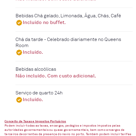
Bebidas Chá gelado, Limonada, Água, Chás, Café
Incluído no buffet.
Chá da tarde - Celebrado diariamente no Queens
Room
Incluído.
Bebidas alcoólicas
Não incluído. Com custo adicional.
Serviço de quarto 24h
Incluído.
Conceito de Taxas e Impostos Portuários
Podem incluir todas as taxas, encargos, pedágios e impostos impostos pelas
autoridades governamentais ou quase governamentais, bem como encargos de
terceiros decorrentes da presença do navio no porto. Também podem incluir tarifas