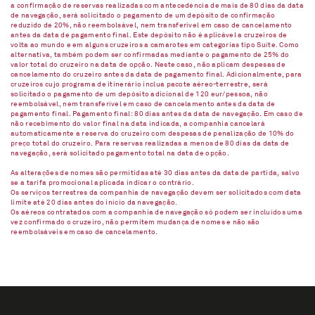
a confirmação de reservas realizadas com antecedência de mais de 80 dias da data
de navegação, será solicitado o pagamento de um depósito de confirmação
reduzido de 20%, não reembolsável, nem transferível em caso de cancelamento
antes da data de pagamento final. Este depósito não é aplicável a cruzeiros de
volta ao mundo e em alguns cruzeiros a camarotes em categorias tipo Suíte. Como
alternativa, também podem ser confirmadas mediante o pagamento de 25% do
valor total do cruzeiro na data de opção. Neste caso, não aplicam despesas de
cancelamento do cruzeiro antes da data de pagamento final. Adicionalmente, para
cruzeiros cujo programa de itinerário inclua pacote aéreo-terrestre, será
solicitado o pagamento de um depósito adicional de 120 eur/pessoa, não
reembolsável, nem transferível em caso de cancelamento antes da data de
pagamento final. Pagamento final: 80 dias antes da data de navegação. Em caso de
não recebimento do valor final na data indicada, a companhia cancelará
automaticamente a reserva do cruzeiro com despesas de penalização de 10% do
preço total do cruzeiro. Para reservas realizadas a menos de 80 dias da data de
navegação, será solicitado pagamento total na data de opção.
As alterações de nomes são permitidas até 30 dias antes da data de partida, salvo
se a tarifa promocional aplicada indicar o contrário.
Os serviços terrestres da companhia de navegação devem ser solicitados com data
limite até 20 dias antes do início da navegação.
Os aéreos contratados com a companhia de navegação só podem ser incluídos uma
vez confirmado o cruzeiro, não permitem mudança de nomes e não são
reembolsáveis em caso de cancelamento.​