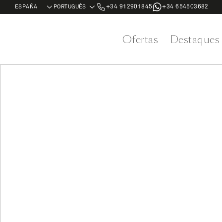
+34 912901845
+34 654503682
Ofertas
Destaques