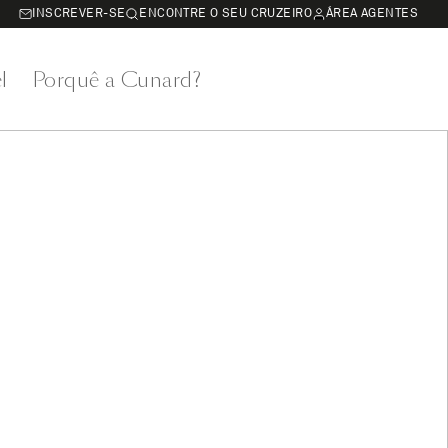
INSCREVER-SE
ENCONTRE O SEU CRUZEIRO
ÁREA AGENTES
l
Porquê a Cunard?