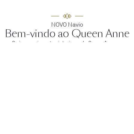
NOVO Navio
Bem-vindo ao Queen Anne
Os impressionantes interiores do Queen Anne se
inspiram em nosso passado para definir uma nova
direção de design para o futuro. Embarque para
descobrir um navio que é moderno, mas atemporal.
Um navio que oferece experiências emocionantes e
inovadoras, em nossos espaços emblemáticos.
Sinta-se inspirado pela mistura do clássico e do
contemporâneo. Aproveite a liberdade de fazer o que
lhe apetece. Com melhorias e uma decoração
elegante, a cada dia o Queen Anne oferece a
oportunidade de navegar pelo mundo com um
conforto inigualável.