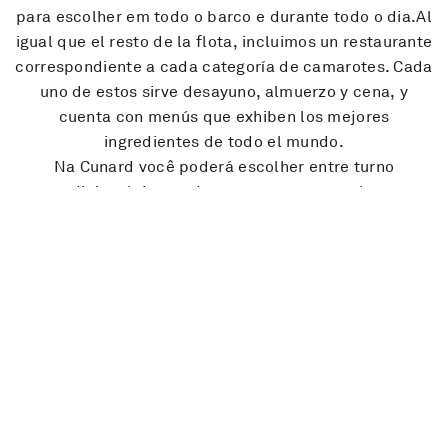
para escolher em todo o barco e durante todo o dia.Al
igual que el resto de la flota, incluimos un restaurante
correspondiente a cada categoría de camarotes. Cada
uno de estos sirve desayuno, almuerzo y cena, y
cuenta con menús que exhiben los mejores
ingredientes de todo el mundo.
Na Cunard você poderá escolher entre turno
tradicional, jantando sempre na mesma hora.
Ou o turno livre, para ter mais flexibilidade de
horários.
Restaurantes Incluídos