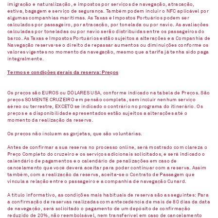
imigração e naturalização, e impostos por serviços de navegação, atracação,
estiva, bagagem e serviço de segurança. Também podem incluir o NFC aplicável por
algumas companhias marítimas. As Taxas e Impostos Portuários podem ser
calculados por passageiro, por atracação, por tonelada ou por navio. As avaliações
calculadas por toneladas ou por navio serão distribuídas entre os passageiros do
barco. As Taxas e Impostos Portuários estão sujeitos a alterações e a Companhia de
Navegação reserva-se o direito de repassar aumentos ou diminuições conforme os
valores vigentes no momento da navegação, mesmo que a tarifa já tenha sido paga
integralmente.
Termos e condições gerais da reserva: Preços
Os preços são EUROS ou DÓLARES USA, conforme indicado na tabela de Preços. São
preços SOMENTE CRUZEIRO em pensão completa, sem incluir nenhum serviço
aéreo ou terrestre, EXCETO se indicado o contrário no programa do itinerário. Os
preços e a disponibilidade apresentados estão sujeitos a alterações até o
momento da realização da reserva.
Os preços não incluem as gorjetas, que são voluntárias.
Antes de confirmar a sua reserva no processo online, será mostrado com clareza o
Preço Completo do cruzeiro e os serviços adicionais solicitados, e será indicado o
calendário de pagamentos e o calendário de penalizações em caso de
cancelamento que você deverá aceitar para poder continuar com a reserva. Assim
também, com a realização da reserva, aceita-se o Contrato de Passagem que
vincula a relação entre o passageiro e a companhia de navegação Cunard.
A título informativo, as condições mais habituais de reserva são as seguintes: Para
a confirmação de reservas realizadas com antecedência de mais de 80 dias da data
de navegação, será solicitado o pagamento de um depósito de confirmação
reduzido de 20%, não reembolsável, nem transferível em caso de cancelamento