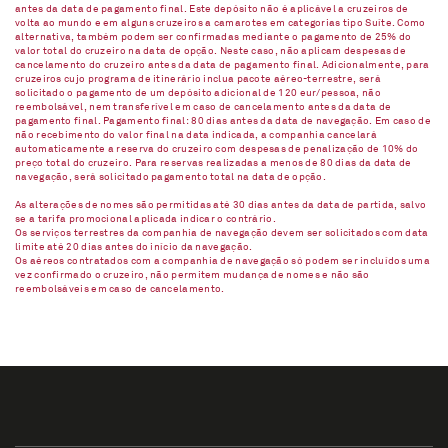
antes da data de pagamento final. Este depósito não é aplicável a cruzeiros de
volta ao mundo e em alguns cruzeiros a camarotes em categorias tipo Suíte. Como
alternativa, também podem ser confirmadas mediante o pagamento de 25% do
valor total do cruzeiro na data de opção. Neste caso, não aplicam despesas de
cancelamento do cruzeiro antes da data de pagamento final. Adicionalmente, para
cruzeiros cujo programa de itinerário inclua pacote aéreo-terrestre, será
solicitado o pagamento de um depósito adicional de 120 eur/pessoa, não
reembolsável, nem transferível em caso de cancelamento antes da data de
pagamento final. Pagamento final: 80 dias antes da data de navegação. Em caso de
não recebimento do valor final na data indicada, a companhia cancelará
automaticamente a reserva do cruzeiro com despesas de penalização de 10% do
preço total do cruzeiro. Para reservas realizadas a menos de 80 dias da data de
navegação, será solicitado pagamento total na data de opção.
As alterações de nomes são permitidas até 30 dias antes da data de partida, salvo
se a tarifa promocional aplicada indicar o contrário.
Os serviços terrestres da companhia de navegação devem ser solicitados com data
limite até 20 dias antes do início da navegação.
Os aéreos contratados com a companhia de navegação só podem ser incluídos uma
vez confirmado o cruzeiro, não permitem mudança de nomes e não são
reembolsáveis em caso de cancelamento.​