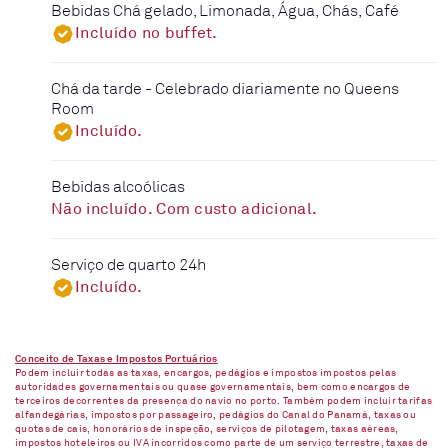
Bebidas Chá gelado, Limonada, Água, Chás, Café
Incluído no buffet.
Chá da tarde - Celebrado diariamente no Queens
Room
Incluído.
Bebidas alcoólicas
Não incluído. Com custo adicional.
Serviço de quarto 24h
Incluído.
Conceito de Taxas e Impostos Portuários
Podem incluir todas as taxas, encargos, pedágios e impostos impostos pelas
autoridades governamentais ou quase governamentais, bem como encargos de
terceiros decorrentes da presença do navio no porto. Também podem incluir tarifas
alfandegárias, impostos por passageiro, pedágios do Canal do Panamá, taxas ou
quotas de cais, honorários de inspeção, serviços de pilotagem, taxas aéreas,
impostos hoteleiros ou IVA incorridos como parte de um serviço terrestre, taxas de