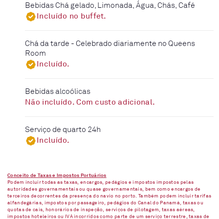
Bebidas Chá gelado, Limonada, Água, Chás, Café
Incluído no buffet.
Chá da tarde - Celebrado diariamente no Queens
Room
Incluído.
Bebidas alcoólicas
Não incluído. Com custo adicional.
Serviço de quarto 24h
Incluído.
Conceito de Taxas e Impostos Portuários
Podem incluir todas as taxas, encargos, pedágios e impostos impostos pelas
autoridades governamentais ou quase governamentais, bem como encargos de
terceiros decorrentes da presença do navio no porto. Também podem incluir tarifas
alfandegárias, impostos por passageiro, pedágios do Canal do Panamá, taxas ou
quotas de cais, honorários de inspeção, serviços de pilotagem, taxas aéreas,
impostos hoteleiros ou IVA incorridos como parte de um serviço terrestre, taxas de