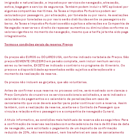
imigração e naturalização, e impostos por serviços de navegação, atracação,
estiva, bagagem e serviço de segurança. Também podem incluir o NFC aplicável por
algumas companhias marítimas. As Taxas e Impostos Portuários podem ser
calculados por passageiro, por atracação, por tonelada ou por navio. As avaliações
calculadas por toneladas ou por navio serão distribuídas entre os passageiros do
barco. As Taxas e Impostos Portuários estão sujeitos a alterações e a Companhia de
Navegação reserva-se o direito de repassar aumentos ou diminuições conforme os
valores vigentes no momento da navegação, mesmo que a tarifa já tenha sido paga
integralmente.
Termos e condições gerais da reserva: Preços
Os preços são EUROS ou DÓLARES USA, conforme indicado na tabela de Preços. São
preços SOMENTE CRUZEIRO em pensão completa, sem incluir nenhum serviço
aéreo ou terrestre, EXCETO se indicado o contrário no programa do itinerário. Os
preços e a disponibilidade apresentados estão sujeitos a alterações até o
momento da realização da reserva.
Os preços não incluem as gorjetas, que são voluntárias.
Antes de confirmar a sua reserva no processo online, será mostrado com clareza o
Preço Completo do cruzeiro e os serviços adicionais solicitados, e será indicado o
calendário de pagamentos e o calendário de penalizações em caso de
cancelamento que você deverá aceitar para poder continuar com a reserva. Assim
também, com a realização da reserva, aceita-se o Contrato de Passagem que
vincula a relação entre o passageiro e a companhia de navegação Cunard.
A título informativo, as condições mais habituais de reserva são as seguintes: Para
a confirmação de reservas realizadas com antecedência de mais de 80 dias da data
de navegação, será solicitado o pagamento de um depósito de confirmação
reduzido de 20%, não reembolsável, nem transferível em caso de cancelamento