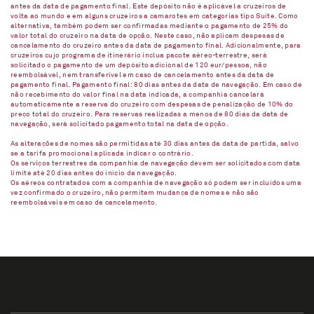
antes da data de pagamento final. Este depósito não é aplicável a cruzeiros de
volta ao mundo e em alguns cruzeiros a camarotes em categorias tipo Suíte. Como
alternativa, também podem ser confirmadas mediante o pagamento de 25% do
valor total do cruzeiro na data de opção. Neste caso, não aplicam despesas de
cancelamento do cruzeiro antes da data de pagamento final. Adicionalmente, para
cruzeiros cujo programa de itinerário inclua pacote aéreo-terrestre, será
solicitado o pagamento de um depósito adicional de 120 eur/pessoa, não
reembolsável, nem transferível em caso de cancelamento antes da data de
pagamento final. Pagamento final: 80 dias antes da data de navegação. Em caso de
não recebimento do valor final na data indicada, a companhia cancelará
automaticamente a reserva do cruzeiro com despesas de penalização de 10% do
preço total do cruzeiro. Para reservas realizadas a menos de 80 dias da data de
navegação, será solicitado pagamento total na data de opção.
As alterações de nomes são permitidas até 30 dias antes da data de partida, salvo
se a tarifa promocional aplicada indicar o contrário.
Os serviços terrestres da companhia de navegação devem ser solicitados com data
limite até 20 dias antes do início da navegação.
Os aéreos contratados com a companhia de navegação só podem ser incluídos uma
vez confirmado o cruzeiro, não permitem mudança de nomes e não são
reembolsáveis em caso de cancelamento.​