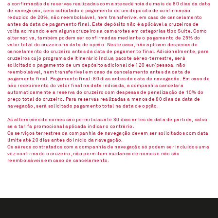
a confirmação de reservas realizadas com antecedência de mais de 80 dias da data
de navegação, será solicitado o pagamento de um depósito de confirmação
reduzido de 20%, não reembolsável, nem transferível em caso de cancelamento
antes da data de pagamento final. Este depósito não é aplicável a cruzeiros de
volta ao mundo e em alguns cruzeiros a camarotes em categorias tipo Suíte. Como
alternativa, também podem ser confirmadas mediante o pagamento de 25% do
valor total do cruzeiro na data de opção. Neste caso, não aplicam despesas de
cancelamento do cruzeiro antes da data de pagamento final. Adicionalmente, para
cruzeiros cujo programa de itinerário inclua pacote aéreo-terrestre, será
solicitado o pagamento de um depósito adicional de 120 eur/pessoa, não
reembolsável, nem transferível em caso de cancelamento antes da data de
pagamento final. Pagamento final: 80 dias antes da data de navegação. Em caso de
não recebimento do valor final na data indicada, a companhia cancelará
automaticamente a reserva do cruzeiro com despesas de penalização de 10% do
preço total do cruzeiro. Para reservas realizadas a menos de 80 dias da data de
navegação, será solicitado pagamento total na data de opção.
As alterações de nomes são permitidas até 30 dias antes da data de partida, salvo
se a tarifa promocional aplicada indicar o contrário.
Os serviços terrestres da companhia de navegação devem ser solicitados com data
limite até 20 dias antes do início da navegação.
Os aéreos contratados com a companhia de navegação só podem ser incluídos uma
vez confirmado o cruzeiro, não permitem mudança de nomes e não são
reembolsáveis em caso de cancelamento.​