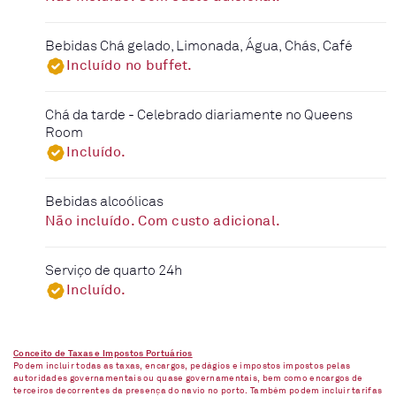
Bebidas Chá gelado, Limonada, Água, Chás, Café
Incluído no buffet.
Chá da tarde - Celebrado diariamente no Queens
Room
Incluído.
Bebidas alcoólicas
Não incluído. Com custo adicional.
Serviço de quarto 24h
Incluído.
Conceito de Taxas e Impostos Portuários
Podem incluir todas as taxas, encargos, pedágios e impostos impostos pelas
autoridades governamentais ou quase governamentais, bem como encargos de
terceiros decorrentes da presença do navio no porto. Também podem incluir tarifas