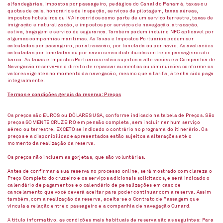
alfandegárias, impostos por passageiro, pedágios do Canal do Panamá, taxas ou
quotas de cais, honorários de inspeção, serviços de pilotagem, taxas aéreas,
impostos hoteleiros ou IVA incorridos como parte de um serviço terrestre, taxas de
imigração e naturalização, e impostos por serviços de navegação, atracação,
estiva, bagagem e serviço de segurança. Também podem incluir o NFC aplicável por
algumas companhias marítimas. As Taxas e Impostos Portuários podem ser
calculados por passageiro, por atracação, por tonelada ou por navio. As avaliações
calculadas por toneladas ou por navio serão distribuídas entre os passageiros do
barco. As Taxas e Impostos Portuários estão sujeitos a alterações e a Companhia de
Navegação reserva-se o direito de repassar aumentos ou diminuições conforme os
valores vigentes no momento da navegação, mesmo que a tarifa já tenha sido paga
integralmente.
Termos e condições gerais da reserva: Preços
Os preços são EUROS ou DÓLARES USA, conforme indicado na tabela de Preços. São
preços SOMENTE CRUZEIRO em pensão completa, sem incluir nenhum serviço
aéreo ou terrestre, EXCETO se indicado o contrário no programa do itinerário. Os
preços e a disponibilidade apresentados estão sujeitos a alterações até o
momento da realização da reserva.
Os preços não incluem as gorjetas, que são voluntárias.
Antes de confirmar a sua reserva no processo online, será mostrado com clareza o
Preço Completo do cruzeiro e os serviços adicionais solicitados, e será indicado o
calendário de pagamentos e o calendário de penalizações em caso de
cancelamento que você deverá aceitar para poder continuar com a reserva. Assim
também, com a realização da reserva, aceita-se o Contrato de Passagem que
vincula a relação entre o passageiro e a companhia de navegação Cunard.
A título informativo, as condições mais habituais de reserva são as seguintes: Para