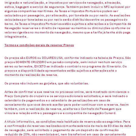
imigração e naturalização, e impostos por serviços de navegação, atracação,
estiva, bagagem e serviço de segurança. Também podem incluir o NFC aplicável por
algumas companhias marítimas. As Taxas e Impostos Portuários podem ser
calculados por passageiro, por atracação, por tonelada ou por navio. As avaliações
calculadas por toneladas ou por navio serão distribuídas entre os passageiros do
barco. As Taxas e Impostos Portuários estão sujeitos a alterações e a Companhia de
Navegação reserva-se o direito de repassar aumentos ou diminuições conforme os
valores vigentes no momento da navegação, mesmo que a tarifa já tenha sido paga
integralmente.
Termos e condições gerais da reserva: Preços
Os preços são EUROS ou DÓLARES USA, conforme indicado na tabela de Preços. São
preços SOMENTE CRUZEIRO em pensão completa, sem incluir nenhum serviço
aéreo ou terrestre, EXCETO se indicado o contrário no programa do itinerário. Os
preços e a disponibilidade apresentados estão sujeitos a alterações até o
momento da realização da reserva.
Os preços não incluem as gorjetas, que são voluntárias.
Antes de confirmar a sua reserva no processo online, será mostrado com clareza o
Preço Completo do cruzeiro e os serviços adicionais solicitados, e será indicado o
calendário de pagamentos e o calendário de penalizações em caso de
cancelamento que você deverá aceitar para poder continuar com a reserva. Assim
também, com a realização da reserva, aceita-se o Contrato de Passagem que
vincula a relação entre o passageiro e a companhia de navegação Cunard.
A título informativo, as condições mais habituais de reserva são as seguintes: Para
a confirmação de reservas realizadas com antecedência de mais de 80 dias da data
de navegação, será solicitado o pagamento de um depósito de confirmação
reduzido de 20%, não reembolsável, nem transferível em caso de cancelamento