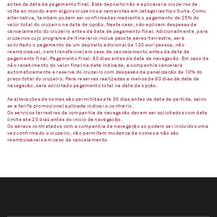
antes da data de pagamento final. Este depósito não é aplicável a cruzeiros de
volta ao mundo e em alguns cruzeiros a camarotes em categorias tipo Suíte. Como
alternativa, também podem ser confirmadas mediante o pagamento de 25% do
valor total do cruzeiro na data de opção. Neste caso, não aplicam despesas de
cancelamento do cruzeiro antes da data de pagamento final. Adicionalmente, para
cruzeiros cujo programa de itinerário inclua pacote aéreo-terrestre, será
solicitado o pagamento de um depósito adicional de 120 eur/pessoa, não
reembolsável, nem transferível em caso de cancelamento antes da data de
pagamento final. Pagamento final: 80 dias antes da data de navegação. Em caso de
não recebimento do valor final na data indicada, a companhia cancelará
automaticamente a reserva do cruzeiro com despesas de penalização de 10% do
preço total do cruzeiro. Para reservas realizadas a menos de 80 dias da data de
navegação, será solicitado pagamento total na data de opção.
As alterações de nomes são permitidas até 30 dias antes da data de partida, salvo
se a tarifa promocional aplicada indicar o contrário.
Os serviços terrestres da companhia de navegação devem ser solicitados com data
limite até 20 dias antes do início da navegação.
Os aéreos contratados com a companhia de navegação só podem ser incluídos uma
vez confirmado o cruzeiro, não permitem mudança de nomes e não são
reembolsáveis em caso de cancelamento.​