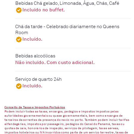
Bebidas Chá gelado, Limonada, Água, Chás, Café
Incluído no buffet.
Chá da tarde - Celebrado diariamente no Queens
Room
Incluído.
Bebidas alcoólicas
Não incluído. Com custo adicional.
Serviço de quarto 24h
Incluído.
Conceito de Taxas e Impostos Portuários
Podem incluir todas as taxas, encargos, pedágios e impostos impostos pelas
autoridades governamentais ou quase governamentais, bem como encargos de
terceiros decorrentes da presença do navio no porto. Também podem incluir tarifas
alfandegárias, impostos por passageiro, pedágios do Canal do Panamá, taxas ou
quotas de cais, honorários de inspeção, serviços de pilotagem, taxas aéreas,
impostos hoteleiros ou IVA incorridos como parte de um serviço terrestre, taxas de