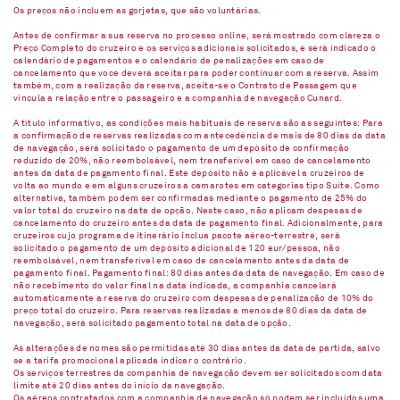
Os preços não incluem as gorjetas, que são voluntárias.
Antes de confirmar a sua reserva no processo online, será mostrado com clareza o
Preço Completo do cruzeiro e os serviços adicionais solicitados, e será indicado o
calendário de pagamentos e o calendário de penalizações em caso de
cancelamento que você deverá aceitar para poder continuar com a reserva. Assim
também, com a realização da reserva, aceita-se o Contrato de Passagem que
vincula a relação entre o passageiro e a companhia de navegação Cunard.
A título informativo, as condições mais habituais de reserva são as seguintes: Para
a confirmação de reservas realizadas com antecedência de mais de 80 dias da data
de navegação, será solicitado o pagamento de um depósito de confirmação
reduzido de 20%, não reembolsável, nem transferível em caso de cancelamento
antes da data de pagamento final. Este depósito não é aplicável a cruzeiros de
volta ao mundo e em alguns cruzeiros a camarotes em categorias tipo Suíte. Como
alternativa, também podem ser confirmadas mediante o pagamento de 25% do
valor total do cruzeiro na data de opção. Neste caso, não aplicam despesas de
cancelamento do cruzeiro antes da data de pagamento final. Adicionalmente, para
cruzeiros cujo programa de itinerário inclua pacote aéreo-terrestre, será
solicitado o pagamento de um depósito adicional de 120 eur/pessoa, não
reembolsável, nem transferível em caso de cancelamento antes da data de
pagamento final. Pagamento final: 80 dias antes da data de navegação. Em caso de
não recebimento do valor final na data indicada, a companhia cancelará
automaticamente a reserva do cruzeiro com despesas de penalização de 10% do
preço total do cruzeiro. Para reservas realizadas a menos de 80 dias da data de
navegação, será solicitado pagamento total na data de opção.
As alterações de nomes são permitidas até 30 dias antes da data de partida, salvo
se a tarifa promocional aplicada indicar o contrário.
Os serviços terrestres da companhia de navegação devem ser solicitados com data
limite até 20 dias antes do início da navegação.
Os aéreos contratados com a companhia de navegação só podem ser incluídos uma