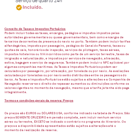
Serviço de quarto 24h
Incluído.
Conceito de Taxas e Impostos Portuários
Podem incluir todas as taxas, encargos, pedágios e impostos impostos pelas
autoridades governamentais ou quase governamentais, bem como encargos de
terceiros decorrentes da presença do navio no porto. Também podem incluir tarifas
alfandegárias, impostos por passageiro, pedágios do Canal do Panamá, taxas ou
quotas de cais, honorários de inspeção, serviços de pilotagem, taxas aéreas,
impostos hoteleiros ou IVA incorridos como parte de um serviço terrestre, taxas de
imigração e naturalização, e impostos por serviços de navegação, atracação,
estiva, bagagem e serviço de segurança. Também podem incluir o NFC aplicável por
algumas companhias marítimas. As Taxas e Impostos Portuários podem ser
calculados por passageiro, por atracação, por tonelada ou por navio. As avaliações
calculadas por toneladas ou por navio serão distribuídas entre os passageiros do
barco. As Taxas e Impostos Portuários estão sujeitos a alterações e a Companhia de
Navegação reserva-se o direito de repassar aumentos ou diminuições conforme os
valores vigentes no momento da navegação, mesmo que a tarifa já tenha sido paga
integralmente.
Termos e condições gerais da reserva: Preços
Os preços são EUROS ou DÓLARES USA, conforme indicado na tabela de Preços. São
preços SOMENTE CRUZEIRO em pensão completa, sem incluir nenhum serviço
aéreo ou terrestre, EXCETO se indicado o contrário no programa do itinerário. Os
preços e a disponibilidade apresentados estão sujeitos a alterações até o
momento da realização da reserva.