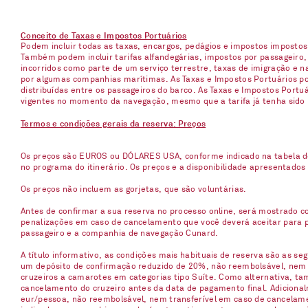
Conceito de Taxas e Impostos Portuários
Podem incluir todas as taxas, encargos, pedágios e impostos imposto
Também podem incluir tarifas alfandegárias, impostos por passageiro,
incorridos como parte de um serviço terrestre, taxas de imigração e 
por algumas companhias marítimas. As Taxas e Impostos Portuários pod
distribuídas entre os passageiros do barco. As Taxas e Impostos Port
vigentes no momento da navegação, mesmo que a tarifa já tenha sido
Termos e condições gerais da reserva: Preços
Os preços são EUROS ou DÓLARES USA, conforme indicado na tabela d
no programa do itinerário. Os preços e a disponibilidade apresentados
Os preços não incluem as gorjetas, que são voluntárias.
Antes de confirmar a sua reserva no processo online, será mostrado co
penalizações em caso de cancelamento que você deverá aceitar para p
passageiro e a companhia de navegação Cunard.
A título informativo, as condições mais habituais de reserva são as s
um depósito de confirmação reduzido de 20%, não reembolsável, nem t
cruzeiros a camarotes em categorias tipo Suíte. Como alternativa, t
cancelamento do cruzeiro antes da data de pagamento final. Adicionalm
eur/pessoa, não reembolsável, nem transferível em caso de cancelame