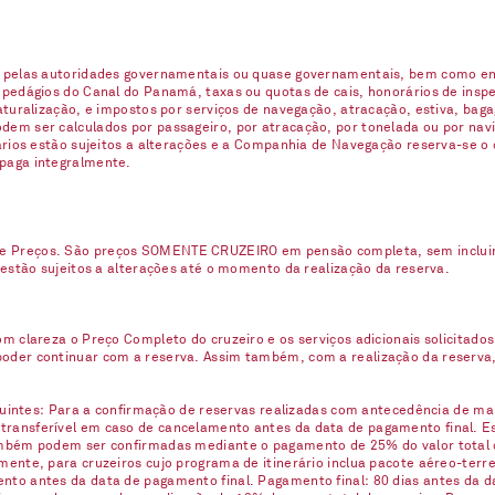
s pelas autoridades governamentais ou quase governamentais, bem como enc
 pedágios do Canal do Panamá, taxas ou quotas de cais, honorários de inspe
naturalização, e impostos por serviços de navegação, atracação, estiva, ba
em ser calculados por passageiro, por atracação, por tonelada ou por navio
uários estão sujeitos a alterações e a Companhia de Navegação reserva-se o
 paga integralmente.
e Preços. São preços SOMENTE CRUZEIRO em pensão completa, sem incluir n
 estão sujeitos a alterações até o momento da realização da reserva.
m clareza o Preço Completo do cruzeiro e os serviços adicionais solicitados
oder continuar com a reserva. Assim também, com a realização da reserva,
eguintes: Para a confirmação de reservas realizadas com antecedência de ma
ransferível em caso de cancelamento antes da data de pagamento final. Est
ambém podem ser confirmadas mediante o pagamento de 25% do valor total 
ente, para cruzeiros cujo programa de itinerário inclua pacote aéreo-terre
nto antes da data de pagamento final. Pagamento final: 80 dias antes da d