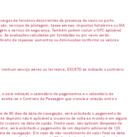
argos de terceiros decorrentes da presença do navio no porto.
ção, serviços de pilotagem, taxas aéreas, impostos hoteleiros ou IVA
gagem e serviço de segurança. Também podem incluir o NFC aplicável
. As avaliações calculadas por toneladas ou por navio serão
 direito de repassar aumentos ou diminuições conforme os valores
enhum serviço aéreo ou terrestre, EXCETO se indicado o contrário
, e será indicado o calendário de pagamentos e o calendário de
 aceita-se o Contrato de Passagem que vincula a relação entre o
is de 80 dias da data de navegação, será solicitado o pagamento de
e depósito não é aplicável a cruzeiros de volta ao mundo e em alguns
do cruzeiro na data de opção. Neste caso, não aplicam despesas de
stre, será solicitado o pagamento de um depósito adicional de 120
ata de navegação. Em caso de não recebimento do valor final na data