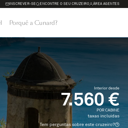
INSCREVER-SE
ENCONTRE O SEU CRUZEIRO
ÁREA AGENTES
l
Porquê a Cunard?
Interior desde
7.560 €
POR CABINE
taxas incluidas
Tem perguntas sobre este cruzeiro?