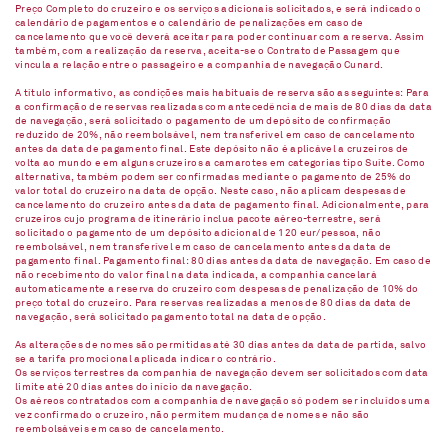
Preço Completo do cruzeiro e os serviços adicionais solicitados, e será indicado o
calendário de pagamentos e o calendário de penalizações em caso de
cancelamento que você deverá aceitar para poder continuar com a reserva. Assim
também, com a realização da reserva, aceita-se o Contrato de Passagem que
vincula a relação entre o passageiro e a companhia de navegação Cunard.
A título informativo, as condições mais habituais de reserva são as seguintes: Para
a confirmação de reservas realizadas com antecedência de mais de 80 dias da data
de navegação, será solicitado o pagamento de um depósito de confirmação
reduzido de 20%, não reembolsável, nem transferível em caso de cancelamento
antes da data de pagamento final. Este depósito não é aplicável a cruzeiros de
volta ao mundo e em alguns cruzeiros a camarotes em categorias tipo Suíte. Como
alternativa, também podem ser confirmadas mediante o pagamento de 25% do
valor total do cruzeiro na data de opção. Neste caso, não aplicam despesas de
cancelamento do cruzeiro antes da data de pagamento final. Adicionalmente, para
cruzeiros cujo programa de itinerário inclua pacote aéreo-terrestre, será
solicitado o pagamento de um depósito adicional de 120 eur/pessoa, não
reembolsável, nem transferível em caso de cancelamento antes da data de
pagamento final. Pagamento final: 80 dias antes da data de navegação. Em caso de
não recebimento do valor final na data indicada, a companhia cancelará
automaticamente a reserva do cruzeiro com despesas de penalização de 10% do
preço total do cruzeiro. Para reservas realizadas a menos de 80 dias da data de
navegação, será solicitado pagamento total na data de opção.
As alterações de nomes são permitidas até 30 dias antes da data de partida, salvo
se a tarifa promocional aplicada indicar o contrário.
Os serviços terrestres da companhia de navegação devem ser solicitados com data
limite até 20 dias antes do início da navegação.
Os aéreos contratados com a companhia de navegação só podem ser incluídos uma
vez confirmado o cruzeiro, não permitem mudança de nomes e não são
reembolsáveis em caso de cancelamento.​