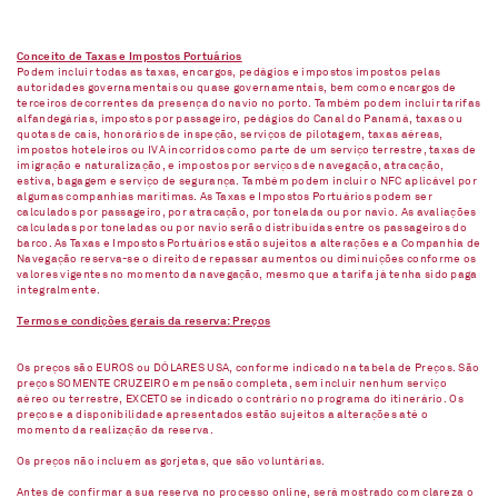
Conceito de Taxas e Impostos Portuários
Podem incluir todas as taxas, encargos, pedágios e impostos impostos pelas
autoridades governamentais ou quase governamentais, bem como encargos de
terceiros decorrentes da presença do navio no porto. Também podem incluir tarifas
alfandegárias, impostos por passageiro, pedágios do Canal do Panamá, taxas ou
quotas de cais, honorários de inspeção, serviços de pilotagem, taxas aéreas,
impostos hoteleiros ou IVA incorridos como parte de um serviço terrestre, taxas de
imigração e naturalização, e impostos por serviços de navegação, atracação,
estiva, bagagem e serviço de segurança. Também podem incluir o NFC aplicável por
algumas companhias marítimas. As Taxas e Impostos Portuários podem ser
calculados por passageiro, por atracação, por tonelada ou por navio. As avaliações
calculadas por toneladas ou por navio serão distribuídas entre os passageiros do
barco. As Taxas e Impostos Portuários estão sujeitos a alterações e a Companhia de
Navegação reserva-se o direito de repassar aumentos ou diminuições conforme os
valores vigentes no momento da navegação, mesmo que a tarifa já tenha sido paga
integralmente.
Termos e condições gerais da reserva: Preços
Os preços são EUROS ou DÓLARES USA, conforme indicado na tabela de Preços. São
preços SOMENTE CRUZEIRO em pensão completa, sem incluir nenhum serviço
aéreo ou terrestre, EXCETO se indicado o contrário no programa do itinerário. Os
preços e a disponibilidade apresentados estão sujeitos a alterações até o
momento da realização da reserva.
Os preços não incluem as gorjetas, que são voluntárias.
Antes de confirmar a sua reserva no processo online, será mostrado com clareza o