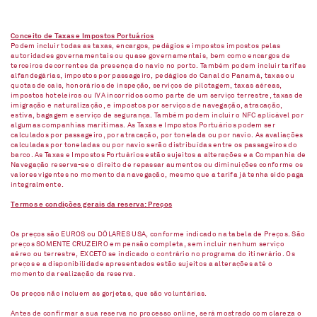
Conceito de Taxas e Impostos Portuários
Podem incluir todas as taxas, encargos, pedágios e impostos impostos pelas
autoridades governamentais ou quase governamentais, bem como encargos de
terceiros decorrentes da presença do navio no porto. Também podem incluir tarifas
alfandegárias, impostos por passageiro, pedágios do Canal do Panamá, taxas ou
quotas de cais, honorários de inspeção, serviços de pilotagem, taxas aéreas,
impostos hoteleiros ou IVA incorridos como parte de um serviço terrestre, taxas de
imigração e naturalização, e impostos por serviços de navegação, atracação,
estiva, bagagem e serviço de segurança. Também podem incluir o NFC aplicável por
algumas companhias marítimas. As Taxas e Impostos Portuários podem ser
calculados por passageiro, por atracação, por tonelada ou por navio. As avaliações
calculadas por toneladas ou por navio serão distribuídas entre os passageiros do
barco. As Taxas e Impostos Portuários estão sujeitos a alterações e a Companhia de
Navegação reserva-se o direito de repassar aumentos ou diminuições conforme os
valores vigentes no momento da navegação, mesmo que a tarifa já tenha sido paga
integralmente.
Termos e condições gerais da reserva: Preços
Os preços são EUROS ou DÓLARES USA, conforme indicado na tabela de Preços. São
preços SOMENTE CRUZEIRO em pensão completa, sem incluir nenhum serviço
aéreo ou terrestre, EXCETO se indicado o contrário no programa do itinerário. Os
preços e a disponibilidade apresentados estão sujeitos a alterações até o
momento da realização da reserva.
Os preços não incluem as gorjetas, que são voluntárias.
Antes de confirmar a sua reserva no processo online, será mostrado com clareza o