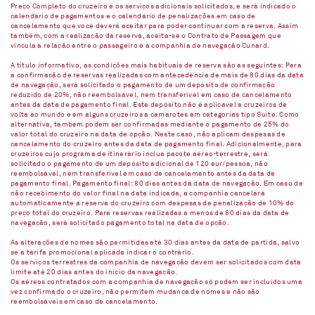
Preço Completo do cruzeiro e os serviços adicionais solicitados, e será indicado o
calendário de pagamentos e o calendário de penalizações em caso de
cancelamento que você deverá aceitar para poder continuar com a reserva. Assim
também, com a realização da reserva, aceita-se o Contrato de Passagem que
vincula a relação entre o passageiro e a companhia de navegação Cunard.
A título informativo, as condições mais habituais de reserva são as seguintes: Para
a confirmação de reservas realizadas com antecedência de mais de 80 dias da data
de navegação, será solicitado o pagamento de um depósito de confirmação
reduzido de 20%, não reembolsável, nem transferível em caso de cancelamento
antes da data de pagamento final. Este depósito não é aplicável a cruzeiros de
volta ao mundo e em alguns cruzeiros a camarotes em categorias tipo Suíte. Como
alternativa, também podem ser confirmadas mediante o pagamento de 25% do
valor total do cruzeiro na data de opção. Neste caso, não aplicam despesas de
cancelamento do cruzeiro antes da data de pagamento final. Adicionalmente, para
cruzeiros cujo programa de itinerário inclua pacote aéreo-terrestre, será
solicitado o pagamento de um depósito adicional de 120 eur/pessoa, não
reembolsável, nem transferível em caso de cancelamento antes da data de
pagamento final. Pagamento final: 80 dias antes da data de navegação. Em caso de
não recebimento do valor final na data indicada, a companhia cancelará
automaticamente a reserva do cruzeiro com despesas de penalização de 10% do
preço total do cruzeiro. Para reservas realizadas a menos de 80 dias da data de
navegação, será solicitado pagamento total na data de opção.
As alterações de nomes são permitidas até 30 dias antes da data de partida, salvo
se a tarifa promocional aplicada indicar o contrário.
Os serviços terrestres da companhia de navegação devem ser solicitados com data
limite até 20 dias antes do início da navegação.
Os aéreos contratados com a companhia de navegação só podem ser incluídos uma
vez confirmado o cruzeiro, não permitem mudança de nomes e não são
reembolsáveis em caso de cancelamento.​