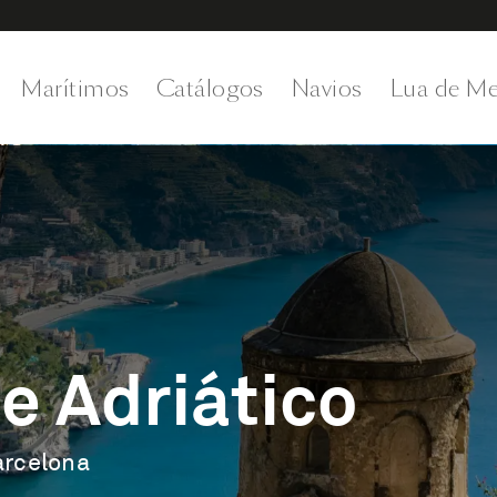
Marítimos
Catálogos
Navios
Lua de Me
e Adriático
arcelona