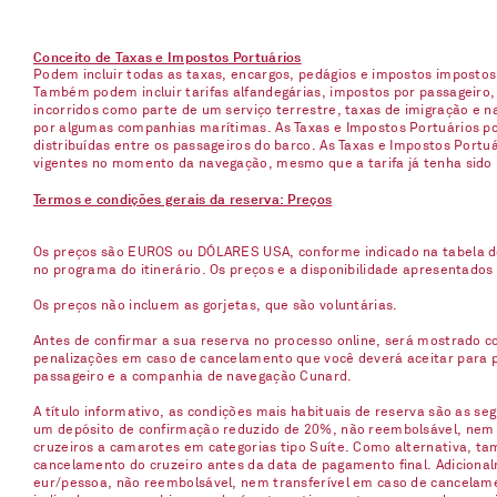
Conceito de Taxas e Impostos Portuários
Podem incluir todas as taxas, encargos, pedágios e impostos imposto
Também podem incluir tarifas alfandegárias, impostos por passageiro,
incorridos como parte de um serviço terrestre, taxas de imigração e 
por algumas companhias marítimas. As Taxas e Impostos Portuários pod
distribuídas entre os passageiros do barco. As Taxas e Impostos Port
vigentes no momento da navegação, mesmo que a tarifa já tenha sido
Termos e condições gerais da reserva: Preços
Os preços são EUROS ou DÓLARES USA, conforme indicado na tabela d
no programa do itinerário. Os preços e a disponibilidade apresentados
Os preços não incluem as gorjetas, que são voluntárias.
Antes de confirmar a sua reserva no processo online, será mostrado co
penalizações em caso de cancelamento que você deverá aceitar para p
passageiro e a companhia de navegação Cunard.
A título informativo, as condições mais habituais de reserva são as s
um depósito de confirmação reduzido de 20%, não reembolsável, nem t
cruzeiros a camarotes em categorias tipo Suíte. Como alternativa, t
cancelamento do cruzeiro antes da data de pagamento final. Adicionalm
eur/pessoa, não reembolsável, nem transferível em caso de cancelame