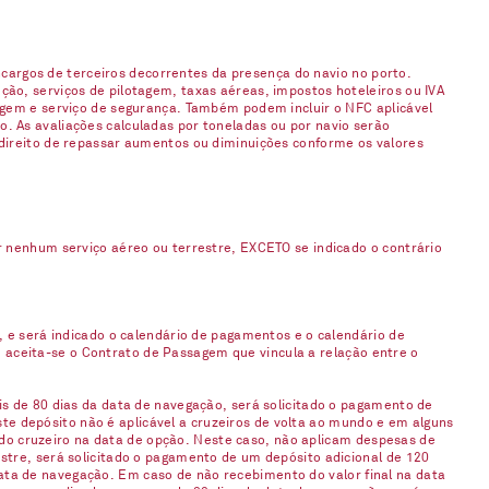
argos de terceiros decorrentes da presença do navio no porto.
ção, serviços de pilotagem, taxas aéreas, impostos hoteleiros ou IVA
gagem e serviço de segurança. Também podem incluir o NFC aplicável
. As avaliações calculadas por toneladas ou por navio serão
 direito de repassar aumentos ou diminuições conforme os valores
enhum serviço aéreo ou terrestre, EXCETO se indicado o contrário
, e será indicado o calendário de pagamentos e o calendário de
 aceita-se o Contrato de Passagem que vincula a relação entre o
is de 80 dias da data de navegação, será solicitado o pagamento de
e depósito não é aplicável a cruzeiros de volta ao mundo e em alguns
do cruzeiro na data de opção. Neste caso, não aplicam despesas de
stre, será solicitado o pagamento de um depósito adicional de 120
ata de navegação. Em caso de não recebimento do valor final na data