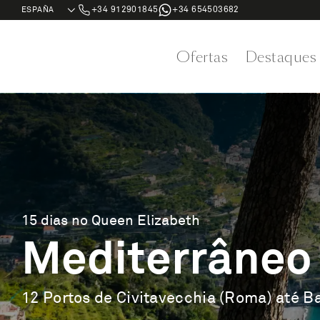
+34 912901845
+34 654503682
Ofertas
Destaques
15 dias no Queen Elizabeth
Mediterrâneo 
12 Portos de Civitavecchia (Roma) até B