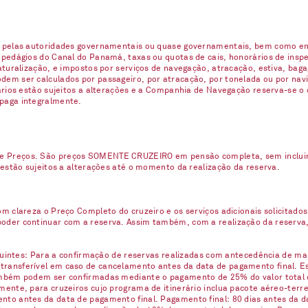
s pelas autoridades governamentais ou quase governamentais, bem como enc
 pedágios do Canal do Panamá, taxas ou quotas de cais, honorários de inspe
naturalização, e impostos por serviços de navegação, atracação, estiva, ba
em ser calculados por passageiro, por atracação, por tonelada ou por navio
uários estão sujeitos a alterações e a Companhia de Navegação reserva-se o
 paga integralmente.
e Preços. São preços SOMENTE CRUZEIRO em pensão completa, sem incluir n
 estão sujeitos a alterações até o momento da realização da reserva.
m clareza o Preço Completo do cruzeiro e os serviços adicionais solicitados
oder continuar com a reserva. Assim também, com a realização da reserva,
eguintes: Para a confirmação de reservas realizadas com antecedência de ma
ransferível em caso de cancelamento antes da data de pagamento final. Est
ambém podem ser confirmadas mediante o pagamento de 25% do valor total 
ente, para cruzeiros cujo programa de itinerário inclua pacote aéreo-terre
nto antes da data de pagamento final. Pagamento final: 80 dias antes da d