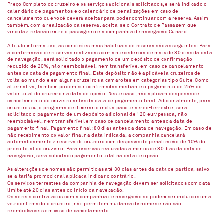
Preço Completo do cruzeiro e os serviços adicionais solicitados, e será indicado o
calendário de pagamentos e o calendário de penalizações em caso de
cancelamento que você deverá aceitar para poder continuar com a reserva. Assim
também, com a realização da reserva, aceita-se o Contrato de Passagem que
vincula a relação entre o passageiro e a companhia de navegação Cunard.
A título informativo, as condições mais habituais de reserva são as seguintes: Para
a confirmação de reservas realizadas com antecedência de mais de 80 dias da data
de navegação, será solicitado o pagamento de um depósito de confirmação
reduzido de 20%, não reembolsável, nem transferível em caso de cancelamento
antes da data de pagamento final. Este depósito não é aplicável a cruzeiros de
volta ao mundo e em alguns cruzeiros a camarotes em categorias tipo Suíte. Como
alternativa, também podem ser confirmadas mediante o pagamento de 25% do
valor total do cruzeiro na data de opção. Neste caso, não aplicam despesas de
cancelamento do cruzeiro antes da data de pagamento final. Adicionalmente, para
cruzeiros cujo programa de itinerário inclua pacote aéreo-terrestre, será
solicitado o pagamento de um depósito adicional de 120 eur/pessoa, não
reembolsável, nem transferível em caso de cancelamento antes da data de
pagamento final. Pagamento final: 80 dias antes da data de navegação. Em caso de
não recebimento do valor final na data indicada, a companhia cancelará
automaticamente a reserva do cruzeiro com despesas de penalização de 10% do
preço total do cruzeiro. Para reservas realizadas a menos de 80 dias da data de
navegação, será solicitado pagamento total na data de opção.
As alterações de nomes são permitidas até 30 dias antes da data de partida, salvo
se a tarifa promocional aplicada indicar o contrário.
Os serviços terrestres da companhia de navegação devem ser solicitados com data
limite até 20 dias antes do início da navegação.
Os aéreos contratados com a companhia de navegação só podem ser incluídos uma
vez confirmado o cruzeiro, não permitem mudança de nomes e não são
reembolsáveis em caso de cancelamento.​