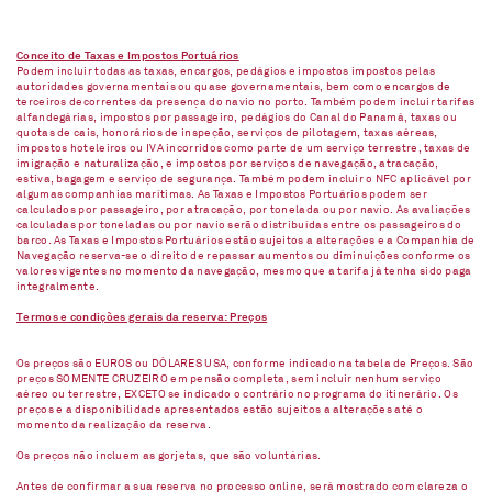
Conceito de Taxas e Impostos Portuários
Podem incluir todas as taxas, encargos, pedágios e impostos impostos pelas
autoridades governamentais ou quase governamentais, bem como encargos de
terceiros decorrentes da presença do navio no porto. Também podem incluir tarifas
alfandegárias, impostos por passageiro, pedágios do Canal do Panamá, taxas ou
quotas de cais, honorários de inspeção, serviços de pilotagem, taxas aéreas,
impostos hoteleiros ou IVA incorridos como parte de um serviço terrestre, taxas de
imigração e naturalização, e impostos por serviços de navegação, atracação,
estiva, bagagem e serviço de segurança. Também podem incluir o NFC aplicável por
algumas companhias marítimas. As Taxas e Impostos Portuários podem ser
calculados por passageiro, por atracação, por tonelada ou por navio. As avaliações
calculadas por toneladas ou por navio serão distribuídas entre os passageiros do
barco. As Taxas e Impostos Portuários estão sujeitos a alterações e a Companhia de
Navegação reserva-se o direito de repassar aumentos ou diminuições conforme os
valores vigentes no momento da navegação, mesmo que a tarifa já tenha sido paga
integralmente.
Termos e condições gerais da reserva: Preços
Os preços são EUROS ou DÓLARES USA, conforme indicado na tabela de Preços. São
preços SOMENTE CRUZEIRO em pensão completa, sem incluir nenhum serviço
aéreo ou terrestre, EXCETO se indicado o contrário no programa do itinerário. Os
preços e a disponibilidade apresentados estão sujeitos a alterações até o
momento da realização da reserva.
Os preços não incluem as gorjetas, que são voluntárias.
Antes de confirmar a sua reserva no processo online, será mostrado com clareza o