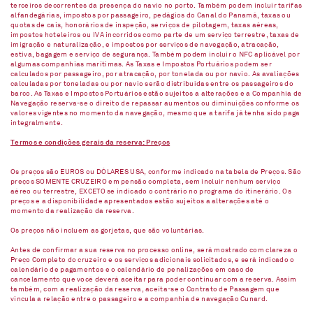
terceiros decorrentes da presença do navio no porto. Também podem incluir tarifas
alfandegárias, impostos por passageiro, pedágios do Canal do Panamá, taxas ou
quotas de cais, honorários de inspeção, serviços de pilotagem, taxas aéreas,
impostos hoteleiros ou IVA incorridos como parte de um serviço terrestre, taxas de
imigração e naturalização, e impostos por serviços de navegação, atracação,
estiva, bagagem e serviço de segurança. Também podem incluir o NFC aplicável por
algumas companhias marítimas. As Taxas e Impostos Portuários podem ser
calculados por passageiro, por atracação, por tonelada ou por navio. As avaliações
calculadas por toneladas ou por navio serão distribuídas entre os passageiros do
barco. As Taxas e Impostos Portuários estão sujeitos a alterações e a Companhia de
Navegação reserva-se o direito de repassar aumentos ou diminuições conforme os
valores vigentes no momento da navegação, mesmo que a tarifa já tenha sido paga
integralmente.
Termos e condições gerais da reserva: Preços
Os preços são EUROS ou DÓLARES USA, conforme indicado na tabela de Preços. São
preços SOMENTE CRUZEIRO em pensão completa, sem incluir nenhum serviço
aéreo ou terrestre, EXCETO se indicado o contrário no programa do itinerário. Os
preços e a disponibilidade apresentados estão sujeitos a alterações até o
momento da realização da reserva.
Os preços não incluem as gorjetas, que são voluntárias.
Antes de confirmar a sua reserva no processo online, será mostrado com clareza o
Preço Completo do cruzeiro e os serviços adicionais solicitados, e será indicado o
calendário de pagamentos e o calendário de penalizações em caso de
cancelamento que você deverá aceitar para poder continuar com a reserva. Assim
também, com a realização da reserva, aceita-se o Contrato de Passagem que
vincula a relação entre o passageiro e a companhia de navegação Cunard.