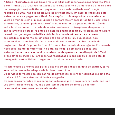
A título informativo, as condições mais habituais de reserva são as seguintes: Para
a confirmação de reservas realizadas com antecedência de mais de 80 dias da data
de navegação, será solicitado o pagamento de um depósito de confirmação
reduzido de 20%, não reembolsável, nem transferível em caso de cancelamento
antes da data de pagamento final. Este depósito não é aplicável a cruzeiros de
volta ao mundo e em alguns cruzeiros a camarotes em categorias tipo Suíte. Como
alternativa, também podem ser confirmadas mediante o pagamento de 25% do
valor total do cruzeiro na data de opção. Neste caso, não aplicam despesas de
cancelamento do cruzeiro antes da data de pagamento final. Adicionalmente, para
cruzeiros cujo programa de itinerário inclua pacote aéreo-terrestre, será
solicitado o pagamento de um depósito adicional de 120 eur/pessoa, não
reembolsável, nem transferível em caso de cancelamento antes da data de
pagamento final. Pagamento final: 80 dias antes da data de navegação. Em caso de
não recebimento do valor final na data indicada, a companhia cancelará
automaticamente a reserva do cruzeiro com despesas de penalização de 10% do
preço total do cruzeiro. Para reservas realizadas a menos de 80 dias da data de
navegação, será solicitado pagamento total na data de opção.
As alterações de nomes são permitidas até 30 dias antes da data de partida, salvo
se a tarifa promocional aplicada indicar o contrário.
Os serviços terrestres da companhia de navegação devem ser solicitados com data
limite até 20 dias antes do início da navegação.
Os aéreos contratados com a companhia de navegação só podem ser incluídos uma
vez confirmado o cruzeiro, não permitem mudança de nomes e não são
reembolsáveis em caso de cancelamento.​