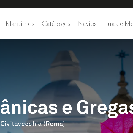
Marítimos
Catálogos
Navios
Lua de Me
rânicas e Grega
 Civitavecchia (Roma)