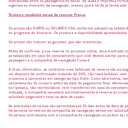
distribuídas entre os passageiros do barco. As Taxas e Impostos Port
vigentes no momento da navegação, mesmo que a tarifa já tenha sido
Termos e condições gerais da reserva: Preços
Os preços são EUROS ou DÓLARES USA, conforme indicado na tabela d
no programa do itinerário. Os preços e a disponibilidade apresentados
Os preços não incluem as gorjetas, que são voluntárias.
Antes de confirmar a sua reserva no processo online, será mostrado co
penalizações em caso de cancelamento que você deverá aceitar para p
passageiro e a companhia de navegação Cunard.
A título informativo, as condições mais habituais de reserva são as s
um depósito de confirmação reduzido de 20%, não reembolsável, nem t
cruzeiros a camarotes em categorias tipo Suíte. Como alternativa, t
cancelamento do cruzeiro antes da data de pagamento final. Adicionalm
eur/pessoa, não reembolsável, nem transferível em caso de cancelame
indicada, a companhia cancelará automaticamente a reserva do cruzei
solicitado pagamento total na data de opção.
As alterações de nomes são permitidas até 30 dias antes da data de par
Os serviços terrestres da companhia de navegação devem ser solicitado
Os aéreos contratados com a companhia de navegação só podem ser i