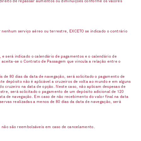
 direito de repassar aumentos ou diminuições conforme os valores
enhum serviço aéreo ou terrestre, EXCETO se indicado o contrário
, e será indicado o calendário de pagamentos e o calendário de
 aceita-se o Contrato de Passagem que vincula a relação entre o
is de 80 dias da data de navegação, será solicitado o pagamento de
e depósito não é aplicável a cruzeiros de volta ao mundo e em alguns
do cruzeiro na data de opção. Neste caso, não aplicam despesas de
stre, será solicitado o pagamento de um depósito adicional de 120
ata de navegação. Em caso de não recebimento do valor final na data
servas realizadas a menos de 80 dias da data de navegação, será
 não são reembolsáveis em caso de cancelamento.​