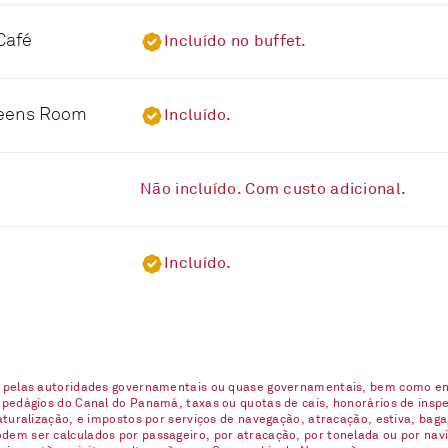
Café
Incluído no buffet.
ueens Room
Incluído.
Não incluído. Com custo adicional.
Incluído.
s pelas autoridades governamentais ou quase governamentais, bem como enc
 pedágios do Canal do Panamá, taxas ou quotas de cais, honorários de inspe
naturalização, e impostos por serviços de navegação, atracação, estiva, ba
em ser calculados por passageiro, por atracação, por tonelada ou por navio