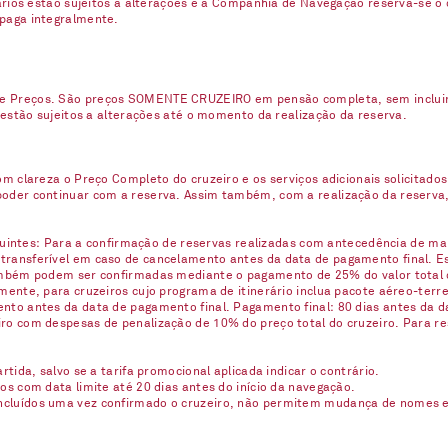
uários estão sujeitos a alterações e a Companhia de Navegação reserva-se o
 paga integralmente.
e Preços. São preços SOMENTE CRUZEIRO em pensão completa, sem incluir n
 estão sujeitos a alterações até o momento da realização da reserva.
m clareza o Preço Completo do cruzeiro e os serviços adicionais solicitados
oder continuar com a reserva. Assim também, com a realização da reserva,
eguintes: Para a confirmação de reservas realizadas com antecedência de ma
ransferível em caso de cancelamento antes da data de pagamento final. Est
ambém podem ser confirmadas mediante o pagamento de 25% do valor total 
ente, para cruzeiros cujo programa de itinerário inclua pacote aéreo-terre
nto antes da data de pagamento final. Pagamento final: 80 dias antes da d
ro com despesas de penalização de 10% do preço total do cruzeiro. Para re
tida, salvo se a tarifa promocional aplicada indicar o contrário.
s com data limite até 20 dias antes do início da navegação.
ncluídos uma vez confirmado o cruzeiro, não permitem mudança de nomes e