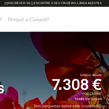
INSCREVER-SE
ENCONTRE O SEU CRUZEIRO
ÁREA AGENTES
l
Porquê a Cunard?
Interior desde
7.308 €
s
POR CABINE
taxas incluidas
Tem perguntas sobre este cruzeiro?