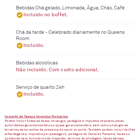
Bebidas Chá gelado, Limonada, Água, Chás, Café
Incluído no buffet.
Chá da tarde - Celebrado diariamente no Queens
Room
Incluído.
Bebidas alcoólicas
Não incluído. Com custo adicional.
Serviço de quarto 24h
Incluído.
Conceito de Taxas e Impostos Portuários
Podem incluir todas as taxas, encargos, pedágios e impostos impostos pelas
autoridades governamentais ou quase governamentais, bem como encargos de
terceiros decorrentes da presença do navio no porto. Também podem incluir tarifas
alfandegárias, impostos por passageiro, pedágios do Canal do Panamá, taxas ou
quotas de cais, honorários de inspeção, serviços de pilotagem, taxas aéreas,