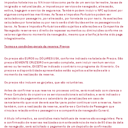
impostos hoteleiros ou IVA incorridos como parte de um serviço terrestre, taxas de
imigração e naturalização, e impostos por serviços de navegação, atracação,
estiva, bagagem e serviço de segurança. Também podem incluir o NFC aplicável por
algumas companhias marítimas. As Taxas e Impostos Portuários podem ser
calculados por passageiro, por atracação, por tonelada ou por navio. As avaliações
calculadas por toneladas ou por navio serão distribuídas entre os passageiros do
barco. As Taxas e Impostos Portuários estão sujeitos a alterações e a Companhia de
Navegação reserva-se o direito de repassar aumentos ou diminuições conforme os
valores vigentes no momento da navegação, mesmo que a tarifa já tenha sido paga
integralmente.
Termos e condições gerais da reserva: Preços
Os preços são EUROS ou DÓLARES USA, conforme indicado na tabela de Preços. São
preços SOMENTE CRUZEIRO em pensão completa, sem incluir nenhum serviço
aéreo ou terrestre, EXCETO se indicado o contrário no programa do itinerário. Os
preços e a disponibilidade apresentados estão sujeitos a alterações até o
momento da realização da reserva.
Os preços não incluem as gorjetas, que são voluntárias.
Antes de confirmar a sua reserva no processo online, será mostrado com clareza o
Preço Completo do cruzeiro e os serviços adicionais solicitados, e será indicado o
calendário de pagamentos e o calendário de penalizações em caso de
cancelamento que você deverá aceitar para poder continuar com a reserva. Assim
também, com a realização da reserva, aceita-se o Contrato de Passagem que
vincula a relação entre o passageiro e a companhia de navegação Cunard.
A título informativo, as condições mais habituais de reserva são as seguintes: Para
a confirmação de reservas realizadas com antecedência de mais de 80 dias da data
de navegação, será solicitado o pagamento de um depósito de confirmação