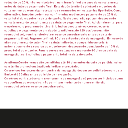
reduzido de 20%, não reembolsável, nem transferível em caso de cancelamento
antes da data de pagamento final. Este depósito não é aplicável a cruzeiros de
volta ao mundo e em alguns cruzeiros a camarotes em categorias tipo Suíte. Como
alternativa, também podem ser confirmadas mediante o pagamento de 25% do
valor total do cruzeiro na data de opção. Neste caso, não aplicam despesas de
cancelamento do cruzeiro antes da data de pagamento final. Adicionalmente, para
cruzeiros cujo programa de itinerário inclua pacote aéreo-terrestre, será
solicitado o pagamento de um depósito adicional de 120 eur/pessoa, não
reembolsável, nem transferível em caso de cancelamento antes da data de
pagamento final. Pagamento final: 80 dias antes da data de navegação. Em caso de
não recebimento do valor final na data indicada, a companhia cancelará
automaticamente a reserva do cruzeiro com despesas de penalização de 10% do
preço total do cruzeiro. Para reservas realizadas a menos de 80 dias da data de
navegação, será solicitado pagamento total na data de opção.
As alterações de nomes são permitidas até 30 dias antes da data de partida, salvo
se a tarifa promocional aplicada indicar o contrário.
Os serviços terrestres da companhia de navegação devem ser solicitados com data
limite até 20 dias antes do início da navegação.
Os aéreos contratados com a companhia de navegação só podem ser incluídos uma
vez confirmado o cruzeiro, não permitem mudança de nomes e não são
reembolsáveis em caso de cancelamento.​