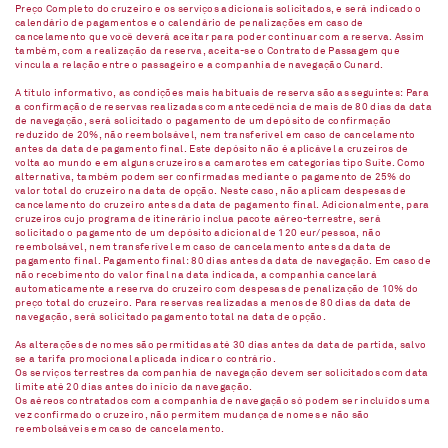
Preço Completo do cruzeiro e os serviços adicionais solicitados, e será indicado o
calendário de pagamentos e o calendário de penalizações em caso de
cancelamento que você deverá aceitar para poder continuar com a reserva. Assim
também, com a realização da reserva, aceita-se o Contrato de Passagem que
vincula a relação entre o passageiro e a companhia de navegação Cunard.
A título informativo, as condições mais habituais de reserva são as seguintes: Para
a confirmação de reservas realizadas com antecedência de mais de 80 dias da data
de navegação, será solicitado o pagamento de um depósito de confirmação
reduzido de 20%, não reembolsável, nem transferível em caso de cancelamento
antes da data de pagamento final. Este depósito não é aplicável a cruzeiros de
volta ao mundo e em alguns cruzeiros a camarotes em categorias tipo Suíte. Como
alternativa, também podem ser confirmadas mediante o pagamento de 25% do
valor total do cruzeiro na data de opção. Neste caso, não aplicam despesas de
cancelamento do cruzeiro antes da data de pagamento final. Adicionalmente, para
cruzeiros cujo programa de itinerário inclua pacote aéreo-terrestre, será
solicitado o pagamento de um depósito adicional de 120 eur/pessoa, não
reembolsável, nem transferível em caso de cancelamento antes da data de
pagamento final. Pagamento final: 80 dias antes da data de navegação. Em caso de
não recebimento do valor final na data indicada, a companhia cancelará
automaticamente a reserva do cruzeiro com despesas de penalização de 10% do
preço total do cruzeiro. Para reservas realizadas a menos de 80 dias da data de
navegação, será solicitado pagamento total na data de opção.
As alterações de nomes são permitidas até 30 dias antes da data de partida, salvo
se a tarifa promocional aplicada indicar o contrário.
Os serviços terrestres da companhia de navegação devem ser solicitados com data
limite até 20 dias antes do início da navegação.
Os aéreos contratados com a companhia de navegação só podem ser incluídos uma
vez confirmado o cruzeiro, não permitem mudança de nomes e não são
reembolsáveis em caso de cancelamento.​