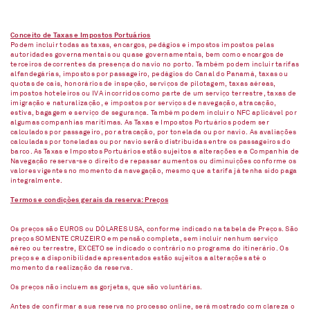
Conceito de Taxas e Impostos Portuários
Podem incluir todas as taxas, encargos, pedágios e impostos impostos pelas
autoridades governamentais ou quase governamentais, bem como encargos de
terceiros decorrentes da presença do navio no porto. Também podem incluir tarifas
alfandegárias, impostos por passageiro, pedágios do Canal do Panamá, taxas ou
quotas de cais, honorários de inspeção, serviços de pilotagem, taxas aéreas,
impostos hoteleiros ou IVA incorridos como parte de um serviço terrestre, taxas de
imigração e naturalização, e impostos por serviços de navegação, atracação,
estiva, bagagem e serviço de segurança. Também podem incluir o NFC aplicável por
algumas companhias marítimas. As Taxas e Impostos Portuários podem ser
calculados por passageiro, por atracação, por tonelada ou por navio. As avaliações
calculadas por toneladas ou por navio serão distribuídas entre os passageiros do
barco. As Taxas e Impostos Portuários estão sujeitos a alterações e a Companhia de
Navegação reserva-se o direito de repassar aumentos ou diminuições conforme os
valores vigentes no momento da navegação, mesmo que a tarifa já tenha sido paga
integralmente.
Termos e condições gerais da reserva: Preços
Os preços são EUROS ou DÓLARES USA, conforme indicado na tabela de Preços. São
preços SOMENTE CRUZEIRO em pensão completa, sem incluir nenhum serviço
aéreo ou terrestre, EXCETO se indicado o contrário no programa do itinerário. Os
preços e a disponibilidade apresentados estão sujeitos a alterações até o
momento da realização da reserva.
Os preços não incluem as gorjetas, que são voluntárias.
Antes de confirmar a sua reserva no processo online, será mostrado com clareza o