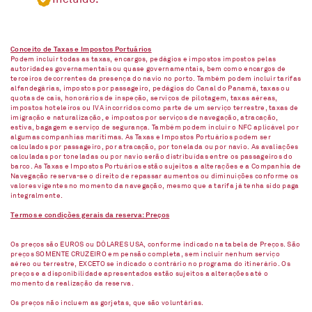
Conceito de Taxas e Impostos Portuários
Podem incluir todas as taxas, encargos, pedágios e impostos impostos pelas
autoridades governamentais ou quase governamentais, bem como encargos de
terceiros decorrentes da presença do navio no porto. Também podem incluir tarifas
alfandegárias, impostos por passageiro, pedágios do Canal do Panamá, taxas ou
quotas de cais, honorários de inspeção, serviços de pilotagem, taxas aéreas,
impostos hoteleiros ou IVA incorridos como parte de um serviço terrestre, taxas de
imigração e naturalização, e impostos por serviços de navegação, atracação,
estiva, bagagem e serviço de segurança. Também podem incluir o NFC aplicável por
algumas companhias marítimas. As Taxas e Impostos Portuários podem ser
calculados por passageiro, por atracação, por tonelada ou por navio. As avaliações
calculadas por toneladas ou por navio serão distribuídas entre os passageiros do
barco. As Taxas e Impostos Portuários estão sujeitos a alterações e a Companhia de
Navegação reserva-se o direito de repassar aumentos ou diminuições conforme os
valores vigentes no momento da navegação, mesmo que a tarifa já tenha sido paga
integralmente.
Termos e condições gerais da reserva: Preços
Os preços são EUROS ou DÓLARES USA, conforme indicado na tabela de Preços. São
preços SOMENTE CRUZEIRO em pensão completa, sem incluir nenhum serviço
aéreo ou terrestre, EXCETO se indicado o contrário no programa do itinerário. Os
preços e a disponibilidade apresentados estão sujeitos a alterações até o
momento da realização da reserva.
Os preços não incluem as gorjetas, que são voluntárias.