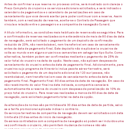
Antes de confirmar a sua reserva no processo online, será mostrado com clareza o
Preço Completo do cruzeiro e os serviços adicionais solicitados, e será indicado o
calendário de pagamentos e o calendário de penalizações em caso de
cancelamento que você deverá aceitar para poder continuar com a reserva. Assim
também, com a realização da reserva, aceita-se o Contrato de Passagem que
vincula a relação entre o passageiro e a companhia de navegação Cunard.
A título informativo, as condições mais habituais de reserva são as seguintes: Para
a confirmação de reservas realizadas com antecedência de mais de 80 dias da data
de navegação, será solicitado o pagamento de um depósito de confirmação
reduzido de 20%, não reembolsável, nem transferível em caso de cancelamento
antes da data de pagamento final. Este depósito não é aplicável a cruzeiros de
volta ao mundo e em alguns cruzeiros a camarotes em categorias tipo Suíte. Como
alternativa, também podem ser confirmadas mediante o pagamento de 25% do
valor total do cruzeiro na data de opção. Neste caso, não aplicam despesas de
cancelamento do cruzeiro antes da data de pagamento final. Adicionalmente, para
cruzeiros cujo programa de itinerário inclua pacote aéreo-terrestre, será
solicitado o pagamento de um depósito adicional de 120 eur/pessoa, não
reembolsável, nem transferível em caso de cancelamento antes da data de
pagamento final. Pagamento final: 80 dias antes da data de navegação. Em caso de
não recebimento do valor final na data indicada, a companhia cancelará
automaticamente a reserva do cruzeiro com despesas de penalização de 10% do
preço total do cruzeiro. Para reservas realizadas a menos de 80 dias da data de
navegação, será solicitado pagamento total na data de opção.
As alterações de nomes são permitidas até 30 dias antes da data de partida, salvo
se a tarifa promocional aplicada indicar o contrário.
Os serviços terrestres da companhia de navegação devem ser solicitados com data
limite até 20 dias antes do início da navegação.
Os aéreos contratados com a companhia de navegação só podem ser incluídos uma
vez confirmado o cruzeiro, não permitem mudança de nomes e não são