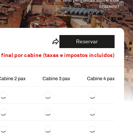
Tem perguntas sobre este
cruzeiro?
Reservar
 final por cabine (taxas e impostos incluídos)
Cabine 2 pax
Cabine 3 pax
Cabine 4 pax