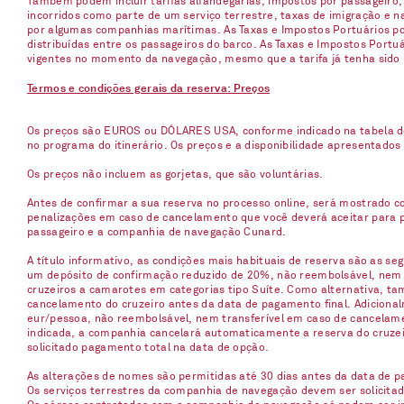
Também podem incluir tarifas alfandegárias, impostos por passageiro,
incorridos como parte de um serviço terrestre, taxas de imigração e 
por algumas companhias marítimas. As Taxas e Impostos Portuários pod
distribuídas entre os passageiros do barco. As Taxas e Impostos Port
vigentes no momento da navegação, mesmo que a tarifa já tenha sido
Termos e condições gerais da reserva: Preços
Os preços são EUROS ou DÓLARES USA, conforme indicado na tabela d
no programa do itinerário. Os preços e a disponibilidade apresentados
Os preços não incluem as gorjetas, que são voluntárias.
Antes de confirmar a sua reserva no processo online, será mostrado co
penalizações em caso de cancelamento que você deverá aceitar para p
passageiro e a companhia de navegação Cunard.
A título informativo, as condições mais habituais de reserva são as s
um depósito de confirmação reduzido de 20%, não reembolsável, nem t
cruzeiros a camarotes em categorias tipo Suíte. Como alternativa, t
cancelamento do cruzeiro antes da data de pagamento final. Adicionalm
eur/pessoa, não reembolsável, nem transferível em caso de cancelame
indicada, a companhia cancelará automaticamente a reserva do cruzei
solicitado pagamento total na data de opção.
As alterações de nomes são permitidas até 30 dias antes da data de par
Os serviços terrestres da companhia de navegação devem ser solicitado