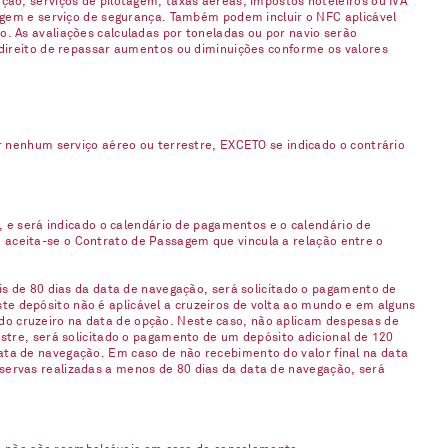
ção, serviços de pilotagem, taxas aéreas, impostos hoteleiros ou IVA
gagem e serviço de segurança. Também podem incluir o NFC aplicável
. As avaliações calculadas por toneladas ou por navio serão
 direito de repassar aumentos ou diminuições conforme os valores
enhum serviço aéreo ou terrestre, EXCETO se indicado o contrário
, e será indicado o calendário de pagamentos e o calendário de
 aceita-se o Contrato de Passagem que vincula a relação entre o
is de 80 dias da data de navegação, será solicitado o pagamento de
e depósito não é aplicável a cruzeiros de volta ao mundo e em alguns
do cruzeiro na data de opção. Neste caso, não aplicam despesas de
stre, será solicitado o pagamento de um depósito adicional de 120
ata de navegação. Em caso de não recebimento do valor final na data
servas realizadas a menos de 80 dias da data de navegação, será