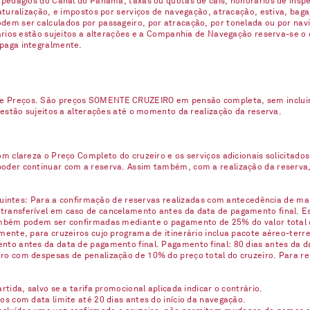
 pedágios do Canal do Panamá, taxas ou quotas de cais, honorários de inspe
naturalização, e impostos por serviços de navegação, atracação, estiva, ba
em ser calculados por passageiro, por atracação, por tonelada ou por navio
uários estão sujeitos a alterações e a Companhia de Navegação reserva-se o
 paga integralmente.
e Preços. São preços SOMENTE CRUZEIRO em pensão completa, sem incluir n
 estão sujeitos a alterações até o momento da realização da reserva.
m clareza o Preço Completo do cruzeiro e os serviços adicionais solicitados
oder continuar com a reserva. Assim também, com a realização da reserva,
eguintes: Para a confirmação de reservas realizadas com antecedência de ma
ransferível em caso de cancelamento antes da data de pagamento final. Est
ambém podem ser confirmadas mediante o pagamento de 25% do valor total 
ente, para cruzeiros cujo programa de itinerário inclua pacote aéreo-terre
nto antes da data de pagamento final. Pagamento final: 80 dias antes da d
ro com despesas de penalização de 10% do preço total do cruzeiro. Para re
tida, salvo se a tarifa promocional aplicada indicar o contrário.
s com data limite até 20 dias antes do início da navegação.