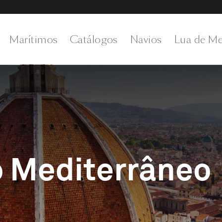
Marítimos
Catálogos
Navios
Lua de Me
o Mediterrâneo