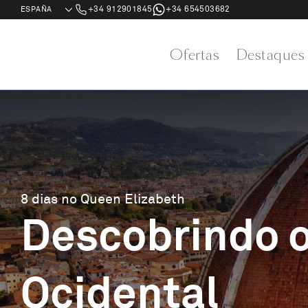
+34 912901845
+34 654503682
Ofertas
Destaques
8 dias no Queen Elizabeth
Descobrindo 
Ocidental