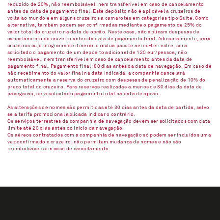
reduzido de 20%, não reembolsável, nem transferível em caso de cancelamento
antes da data de pagamento final. Este depósito não é aplicável a cruzeiros de
volta ao mundo e em alguns cruzeiros a camarotes em categorias tipo Suíte. Como
alternativa, também podem ser confirmadas mediante o pagamento de 25% do
valor total do cruzeiro na data de opção. Neste caso, não aplicam despesas de
cancelamento do cruzeiro antes da data de pagamento final. Adicionalmente, para
cruzeiros cujo programa de itinerário inclua pacote aéreo-terrestre, será
solicitado o pagamento de um depósito adicional de 120 eur/pessoa, não
reembolsável, nem transferível em caso de cancelamento antes da data de
pagamento final. Pagamento final: 80 dias antes da data de navegação. Em caso de
não recebimento do valor final na data indicada, a companhia cancelará
automaticamente a reserva do cruzeiro com despesas de penalização de 10% do
preço total do cruzeiro. Para reservas realizadas a menos de 80 dias da data de
navegação, será solicitado pagamento total na data de opção.
As alterações de nomes são permitidas até 30 dias antes da data de partida, salvo
se a tarifa promocional aplicada indicar o contrário.
Os serviços terrestres da companhia de navegação devem ser solicitados com data
limite até 20 dias antes do início da navegação.
Os aéreos contratados com a companhia de navegação só podem ser incluídos uma
vez confirmado o cruzeiro, não permitem mudança de nomes e não são
reembolsáveis em caso de cancelamento.​