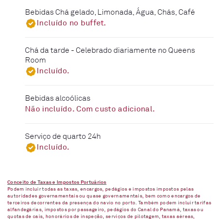
Bebidas Chá gelado, Limonada, Água, Chás, Café
Incluído no buffet.
Chá da tarde - Celebrado diariamente no Queens
Room
Incluído.
Bebidas alcoólicas
Não incluído. Com custo adicional.
Serviço de quarto 24h
Incluído.
Conceito de Taxas e Impostos Portuários
Podem incluir todas as taxas, encargos, pedágios e impostos impostos pelas
autoridades governamentais ou quase governamentais, bem como encargos de
terceiros decorrentes da presença do navio no porto. Também podem incluir tarifas
alfandegárias, impostos por passageiro, pedágios do Canal do Panamá, taxas ou
quotas de cais, honorários de inspeção, serviços de pilotagem, taxas aéreas,