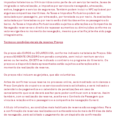
impostos hoteleiros ou IVA incorridos como parte de um serviço terrestre, taxas de
imigração e naturalização, e impostos por serviços de navegação, atracação,
estiva, bagagem e serviço de segurança. Também podem incluir o NFC aplicável por
algumas companhias marítimas. As Taxas e Impostos Portuários podem ser
calculados por passageiro, por atracação, por tonelada ou por navio. As avaliações
calculadas por toneladas ou por navio serão distribuídas entre os passageiros do
barco. As Taxas e Impostos Portuários estão sujeitos a alterações e a Companhia de
Navegação reserva-se o direito de repassar aumentos ou diminuições conforme os
valores vigentes no momento da navegação, mesmo que a tarifa já tenha sido paga
integralmente.
Termos e condições gerais da reserva: Preços
Os preços são EUROS ou DÓLARES USA, conforme indicado na tabela de Preços. São
preços SOMENTE CRUZEIRO em pensão completa, sem incluir nenhum serviço
aéreo ou terrestre, EXCETO se indicado o contrário no programa do itinerário. Os
preços e a disponibilidade apresentados estão sujeitos a alterações até o
momento da realização da reserva.
Os preços não incluem as gorjetas, que são voluntárias.
Antes de confirmar a sua reserva no processo online, será mostrado com clareza o
Preço Completo do cruzeiro e os serviços adicionais solicitados, e será indicado o
calendário de pagamentos e o calendário de penalizações em caso de
cancelamento que você deverá aceitar para poder continuar com a reserva. Assim
também, com a realização da reserva, aceita-se o Contrato de Passagem que
vincula a relação entre o passageiro e a companhia de navegação Cunard.
A título informativo, as condições mais habituais de reserva são as seguintes: Para
a confirmação de reservas realizadas com antecedência de mais de 80 dias da data
de navegação, será solicitado o pagamento de um depósito de confirmação