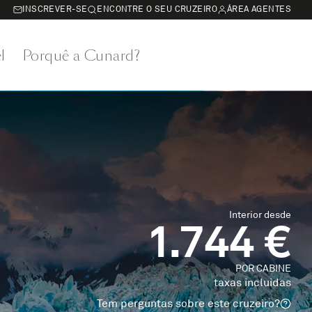
INSCREVER-SE
ENCONTRE O SEU CRUZEIRO
ÁREA AGENTES
l
Porquê a Cunard?
Interior desde
1.744 €
POR CABINE
taxas incluidas
Tem perguntas sobre este cruzeiro?