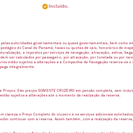
Incluído.
s pelas autoridades governamentais ou quase governamentais, bem como enc
 pedágios do Canal do Panamá, taxas ou quotas de cais, honorários de inspe
naturalização, e impostos por serviços de navegação, atracação, estiva, ba
em ser calculados por passageiro, por atracação, por tonelada ou por navio
uários estão sujeitos a alterações e a Companhia de Navegação reserva-se o
 paga integralmente.
e Preços. São preços SOMENTE CRUZEIRO em pensão completa, sem incluir n
 estão sujeitos a alterações até o momento da realização da reserva.
m clareza o Preço Completo do cruzeiro e os serviços adicionais solicitados
oder continuar com a reserva. Assim também, com a realização da reserva,