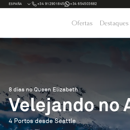
+34 912901845
+34 654503682
Ofertas
Destaques
8 dias no Queen Elizabeth
Velejando no 
4 Portos desde Seattle