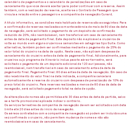
calendário de pagamentos e o calendário de penalizações em caso de
cancelamento que você deverá aceitar para poder continuar com a reserva. Assim
também, com a realização da reserva, aceita-se o Contrato de Passagem que
vincula a relação entre o passageiro e a companhia de navegação Cunard.
A título informativo, as condições mais habituais de reserva são as seguintes: Para
a confirmação de reservas realizadas com antecedência de mais de 80 dias da data
de navegação, será solicitado o pagamento de um depósito de confirmação
reduzido de 20%, não reembolsável, nem transferível em caso de cancelamento
antes da data de pagamento final. Este depósito não é aplicável a cruzeiros de
volta ao mundo e em alguns cruzeiros a camarotes em categorias tipo Suíte. Como
alternativa, também podem ser confirmadas mediante o pagamento de 25% do
valor total do cruzeiro na data de opção. Neste caso, não aplicam despesas de
cancelamento do cruzeiro antes da data de pagamento final. Adicionalmente, para
cruzeiros cujo programa de itinerário inclua pacote aéreo-terrestre, será
solicitado o pagamento de um depósito adicional de 120 eur/pessoa, não
reembolsável, nem transferível em caso de cancelamento antes da data de
pagamento final. Pagamento final: 80 dias antes da data de navegação. Em caso de
não recebimento do valor final na data indicada, a companhia cancelará
automaticamente a reserva do cruzeiro com despesas de penalização de 10% do
preço total do cruzeiro. Para reservas realizadas a menos de 80 dias da data de
navegação, será solicitado pagamento total na data de opção.
As alterações de nomes são permitidas até 30 dias antes da data de partida, salvo
se a tarifa promocional aplicada indicar o contrário.
Os serviços terrestres da companhia de navegação devem ser solicitados com data
limite até 20 dias antes do início da navegação.
Os aéreos contratados com a companhia de navegação só podem ser incluídos uma
vez confirmado o cruzeiro, não permitem mudança de nomes e não são
reembolsáveis em caso de cancelamento.​