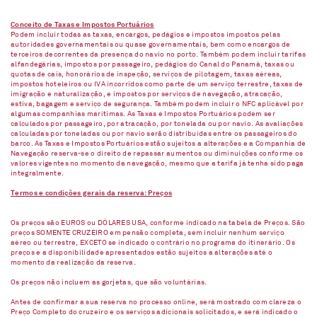
Conceito de Taxas e Impostos Portuários
Podem incluir todas as taxas, encargos, pedágios e impostos impostos pelas
autoridades governamentais ou quase governamentais, bem como encargos de
terceiros decorrentes da presença do navio no porto. Também podem incluir tarifas
alfandegárias, impostos por passageiro, pedágios do Canal do Panamá, taxas ou
quotas de cais, honorários de inspeção, serviços de pilotagem, taxas aéreas,
impostos hoteleiros ou IVA incorridos como parte de um serviço terrestre, taxas de
imigração e naturalização, e impostos por serviços de navegação, atracação,
estiva, bagagem e serviço de segurança. Também podem incluir o NFC aplicável por
algumas companhias marítimas. As Taxas e Impostos Portuários podem ser
calculados por passageiro, por atracação, por tonelada ou por navio. As avaliações
calculadas por toneladas ou por navio serão distribuídas entre os passageiros do
barco. As Taxas e Impostos Portuários estão sujeitos a alterações e a Companhia de
Navegação reserva-se o direito de repassar aumentos ou diminuições conforme os
valores vigentes no momento da navegação, mesmo que a tarifa já tenha sido paga
integralmente.
Termos e condições gerais da reserva: Preços
Os preços são EUROS ou DÓLARES USA, conforme indicado na tabela de Preços. São
preços SOMENTE CRUZEIRO em pensão completa, sem incluir nenhum serviço
aéreo ou terrestre, EXCETO se indicado o contrário no programa do itinerário. Os
preços e a disponibilidade apresentados estão sujeitos a alterações até o
momento da realização da reserva.
Os preços não incluem as gorjetas, que são voluntárias.
Antes de confirmar a sua reserva no processo online, será mostrado com clareza o
Preço Completo do cruzeiro e os serviços adicionais solicitados, e será indicado o