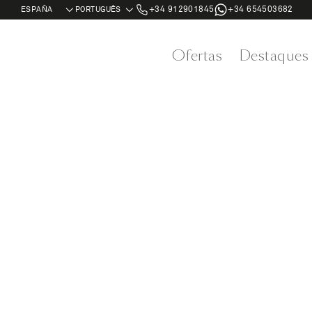
+34 912901845
+34 654503682
Ofertas
Destaques