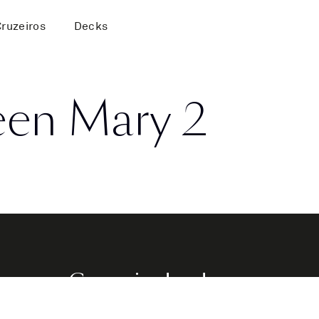
Cruzeiros
Decks
een Mary 2
Comunicados de
rd
imprensa