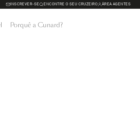
INSCREVER-SE
ENCONTRE O SEU CRUZEIRO
ÁREA AGENTES
l
Porquê a Cunard?